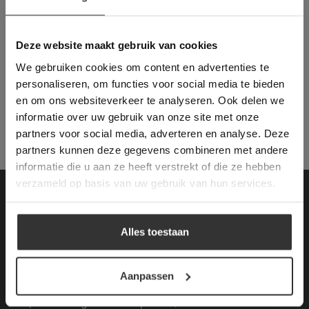
Deze website maakt
gebruik van cookies.
This Cookie Banner was deleted and is no
Deze website maakt gebruik van cookies
longer working. Please contact the website
We gebruiken cookies om content en advertenties te
administrator.
Heeft u nog vragen naar aanleiding van uw
Deze website gebruikt cookies om de
personaliseren, om functies voor social media te bieden
offerte,
bel ons gerust via:
gebruikerservaring te verbeteren. Door
en om ons websiteverkeer te analyseren. Ook delen we
gebruik te maken van onze website geeft u
tel: 076-3030554
of kom langs in onze
informatie over uw gebruik van onze site met onze
toestemming voor alle cookies in
showroom.
partners voor social media, adverteren en analyse. Deze
overeenstemming met ons cookiebeleid.
Lees
verder
partners kunnen deze gegevens combineren met andere
informatie die u aan ze heeft verstrekt of die ze hebben
ALLES ACCEPTEREN
verzameld op basis van uw gebruik van hun services.
Contactgegevens
ALLES AFWIJZEN
Alles toestaan
Van den Heuvel & Van Duuren
DETAILS WEERGEVEN
Magazijn / Showroom:
Aanpassen
Terheijdenseweg 469
(voor navigatie: Hazepad 17)