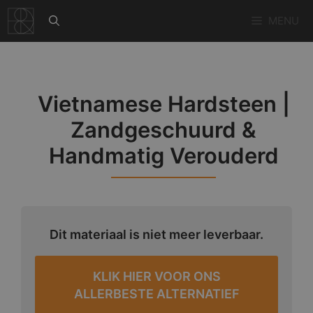
Ga
MENU
naar
de
inhoud
Vietnamese Hardsteen |
Zandgeschuurd &
Handmatig Verouderd
Dit materiaal is niet meer leverbaar.
KLIK HIER VOOR ONS
ALLERBESTE ALTERNATIEF