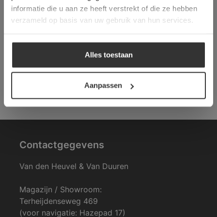
informatie die u aan ze heeft verstrekt of die ze hebben
ALLES ACCEPTEREN
verzameld op basis van uw gebruik van hun services.
ALLES AFWIJZEN
Alles toestaan
DETAILS WEERGEVEN
Aanpassen
Contactgegevens
Van den Heuvel & Van Duuren
Magazijn / Showroom:
Terheijdenseweg 469
(voor navigatie: Hazepad 17)