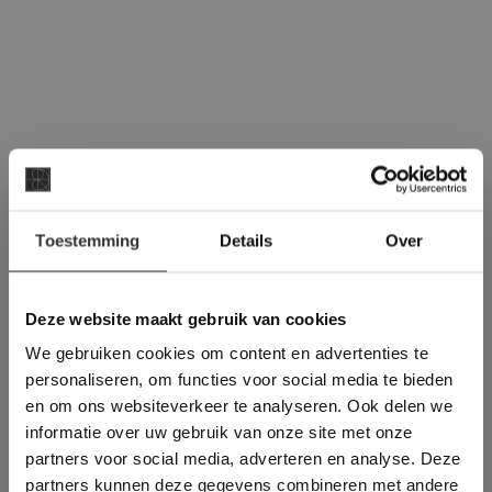
×
Toestemming
Details
Over
Deze website maakt
gebruik van cookies.
This Cookie Banner was deleted and is no
Deze website maakt gebruik van cookies
longer working. Please contact the website
We gebruiken cookies om content en advertenties te
administrator.
Deze website gebruikt cookies om de
personaliseren, om functies voor social media te bieden
gebruikerservaring te verbeteren. Door
en om ons websiteverkeer te analyseren. Ook delen we
gebruik te maken van onze website geeft u
informatie over uw gebruik van onze site met onze
toestemming voor alle cookies in
partners voor social media, adverteren en analyse. Deze
overeenstemming met ons cookiebeleid.
Lees
verder
partners kunnen deze gegevens combineren met andere