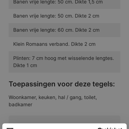
Banen vrije lengte: 50 cm. Dikte 1,5 cm
Banen vrije lengte: 50 cm. Dikte 2 cm
Banen vrije lengte: 60 cm. Dikte 2 cm
Klein Romaans verband. Dikte 2 cm
Plinten: 7 cm hoog met wisselende lengtes.
Dikte 1 cm
Toepassingen voor deze tegels:
Woonkamer, keuken, hal / gang, toilet,
badkamer
Vraag direct een vrijblijvende