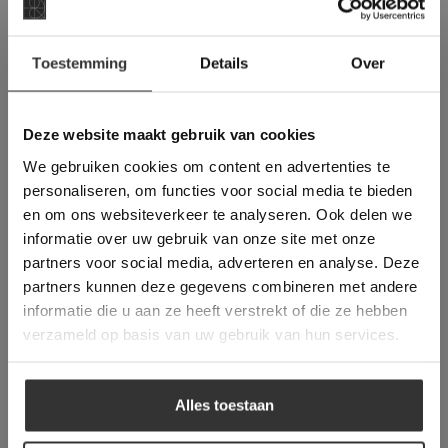
offerte aan voor deze vloer:
×
Toestemming
Details
Over
Deze website maakt
VRAAG NU EEN OFFERTE AAN
gebruik van cookies.
This Cookie Banner was deleted and is no
Deze website maakt gebruik van cookies
longer working. Please contact the website
We gebruiken cookies om content en advertenties te
administrator.
Deze website gebruikt cookies om de
personaliseren, om functies voor social media te bieden
Gebruikt in deze
gebruikerservaring te verbeteren. Door
en om ons websiteverkeer te analyseren. Ook delen we
gebruik te maken van onze website geeft u
informatie over uw gebruik van onze site met onze
projecten:
toestemming voor alle cookies in
partners voor social media, adverteren en analyse. Deze
overeenstemming met ons cookiebeleid.
Lees
verder
partners kunnen deze gegevens combineren met andere
informatie die u aan ze heeft verstrekt of die ze hebben
ALLES ACCEPTEREN
verzameld op basis van uw gebruik van hun services.
ALLES AFWIJZEN
Alles toestaan
DETAILS WEERGEVEN