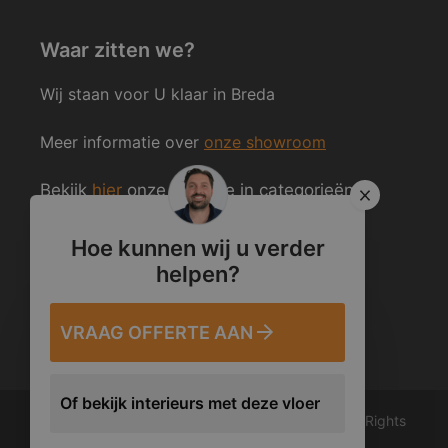
Waar zitten we?
Wij staan voor U klaar in Breda
Meer informatie over
onze showroom
Bekijk
hier
onze website in categorieën
ingedeeld.
Hoe kunnen wij u verder
helpen?
Volg ons ook op Social Media
VRAAG OFFERTE AAN
Of bekijk interieurs met deze vloer
© 2012 – 2026 Van den Heuvel & Van Duuren. All Rights
Reserved.