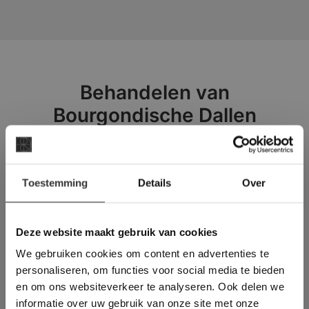
Behandelen van
Bourgondische Dallen
Een van de belangrijkste aandachtspunten
×
Toestemming
Details
Over
tijdens de afwerking van een
Deze website maakt
Bourgondische Dallen vloer is het
gebruik van cookies.
impregneren.
This Cookie Banner was deleted and is no
Deze website maakt gebruik van cookies
longer working. Please contact the website
We gebruiken cookies om content en advertenties te
administrator.
Door dit op de juiste manier te doen, zorgt
Deze website gebruikt cookies om de
personaliseren, om functies voor social media te bieden
u ervoor dat de vloer
gebruikerservaring te verbeteren. Door
en om ons websiteverkeer te analyseren. Ook delen we
gebruik te maken van onze website geeft u
onderhoudsvriendelijker wordt en zijn
informatie over uw gebruik van onze site met onze
toestemming voor alle cookies in