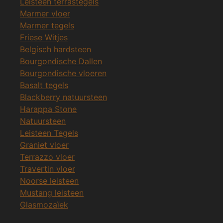
Leisteen terrastegels
Marmer vloer
Marmer tegels
Friese Witjes
Belgisch hardsteen
Bourgondische Dallen
Bourgondische vloeren
Basalt tegels
Blackberry natuursteen
Harappa Stone
Natuursteen
Leisteen Tegels
Graniet vloer
Terrazzo vloer
Travertin vloer
Noorse leisteen
Mustang leisteen
Glasmozaïek