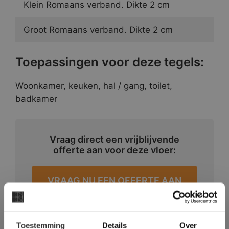
Klein Romaans verband. Dikte 2 cm
Groot Romaans verband. Dikte 2 cm
Toepassingen voor deze tegels:
Woonkamer, keuken, hal / gang, toilet,
badkamer
Vraag direct een vrijblijvende
offerte aan voor deze vloer:
VRAAG NU EEN OFFERTE AAN
×
Toestemming
Details
Over