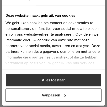
Deze website maakt
gebruik van cookies.
This Cookie Banner was deleted and is no
Deze website maakt gebruik van cookies
longer working. Please contact the website
We gebruiken cookies om content en advertenties te
administrator.
Deze website gebruikt cookies om de
personaliseren, om functies voor social media te bieden
gebruikerservaring te verbeteren. Door
en om ons websiteverkeer te analyseren. Ook delen we
gebruik te maken van onze website geeft u
informatie over uw gebruik van onze site met onze
toestemming voor alle cookies in
partners voor social media, adverteren en analyse. Deze
overeenstemming met ons cookiebeleid.
Lees
verder
Vraag direct een
partners kunnen deze gegevens combineren met andere
informatie die u aan ze heeft verstrekt of die ze hebben
vrijblijvende offerte aan:
ALLES ACCEPTEREN
verzameld op basis van uw gebruik van hun services.
Een offerte aanvragen bij van den
ALLES AFWIJZEN
Heuvel & van Duuren is handwerk. Wij
Alles toestaan
denken met u mee, maken een prijs op
DETAILS WEERGEVEN
basis van het leveradres en eventueel is
een prijs voor het legwerk ook direct op
Aanpassen
te vragen.