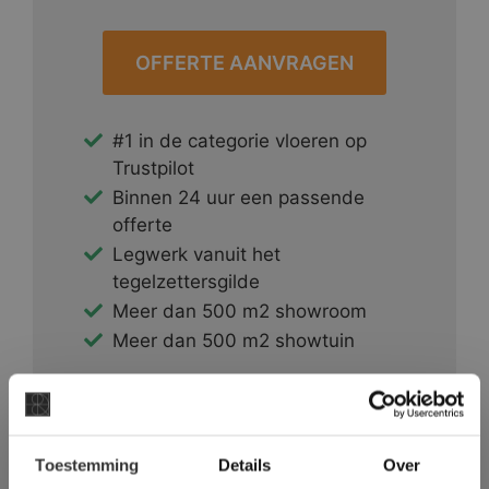
OFFERTE AANVRAGEN
#1 in de categorie vloeren op
Trustpilot
Binnen 24 uur een passende
offerte
Legwerk vanuit het
tegelzettersgilde
Meer dan 500 m2 showroom
Meer dan 500 m2 showtuin
×
Toestemming
Details
Over
Deze website maakt