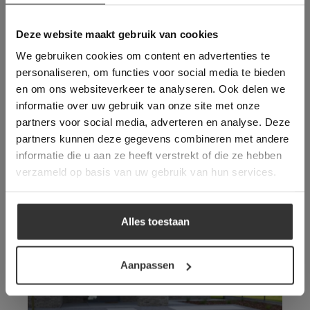
gebruik van cookies.
Vloeren die wellicht ook
This Cookie Banner was deleted and is no
Deze website maakt gebruik van cookies
longer working. Please contact the website
uw interesse hebben:
We gebruiken cookies om content en advertenties te
administrator.
Deze website gebruikt cookies om de
personaliseren, om functies voor social media te bieden
gebruikerservaring te verbeteren. Door
en om ons websiteverkeer te analyseren. Ook delen we
gebruik te maken van onze website geeft u
informatie over uw gebruik van onze site met onze
toestemming voor alle cookies in
partners voor social media, adverteren en analyse. Deze
overeenstemming met ons cookiebeleid.
Lees
verder
partners kunnen deze gegevens combineren met andere
informatie die u aan ze heeft verstrekt of die ze hebben
ALLES ACCEPTEREN
verzameld op basis van uw gebruik van hun services.
ALLES AFWIJZEN
Ardenner Split
Alles toestaan
DETAILS WEERGEVEN
Aanpassen