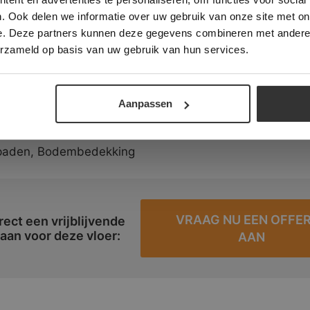
BigBag á 1500 kg.
. Ook delen we informatie over uw gebruik van onze site met on
e. Deze partners kunnen deze gegevens combineren met andere i
ALLES ACCEPTEREN
ALLES AFWIJZEN
 Mini BigBag á 500kg.
erzameld op basis van uw gebruik van hun services.
DETAILS WEERGEVEN
Bag á 1500 kg.
Aanpassen
ngen voor deze split:
ppaden, Bodembedekking
VRAAG NU EEN OFFE
rect een vrijblijvende
 aan voor deze vloer:
AAN