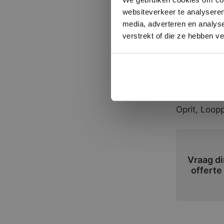
4-10 mm 
websiteverkeer te analyseren
media, adverteren en analys
10-20 mm.
verstrekt of die ze hebben v
10-20 Big
Toepassi
Oprit, Loo
Vraag di
offerte