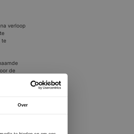
 na verloop
te
 te
enaamde
Door de
en zakt i
r deze
×
Over
ministrator.
e maken van
beleid.
Lees
 media te bieden en om ons