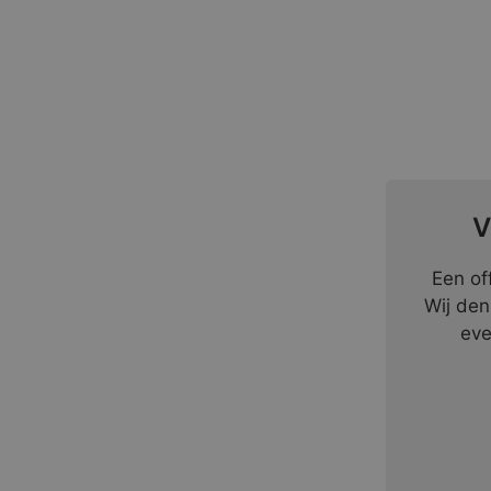
V
Een of
Wij den
eve