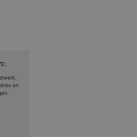
n:
ndwerk.
adres en
gen.