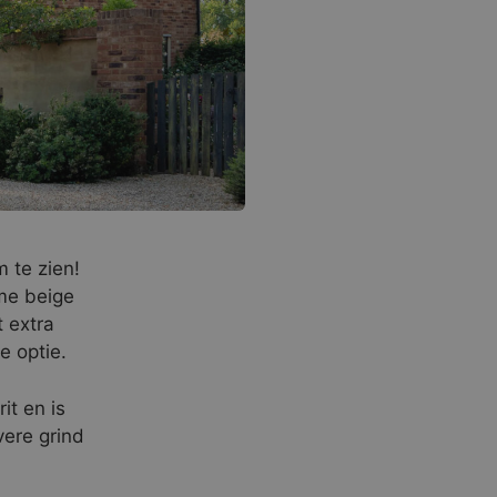
 te zien!
me beige
t extra
e optie.
it en is
vere grind