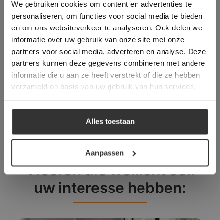
We gebruiken cookies om content en advertenties te
Trustpilot
administrator.
Deze website gebruikt cookies om de
personaliseren, om functies voor social media te bieden
Binnen 24 uur een passende
gebruikerservaring te verbeteren. Door
en om ons websiteverkeer te analyseren. Ook delen we
offerte
gebruik te maken van onze website geeft u
informatie over uw gebruik van onze site met onze
toestemming voor alle cookies in
Legwerk vanuit het
partners voor social media, adverteren en analyse. Deze
overeenstemming met ons cookiebeleid.
Lees
tegelzettersgilde
verder
partners kunnen deze gegevens combineren met andere
Meer dan 500 m2 showroom
informatie die u aan ze heeft verstrekt of die ze hebben
Meer dan 500 m2 showtuin
ALLES ACCEPTEREN
verzameld op basis van uw gebruik van hun services.
ALLES AFWIJZEN
Alles toestaan
DETAILS WEERGEVEN
Aanpassen
Vloeren die wellicht ook
uw interesse hebben: