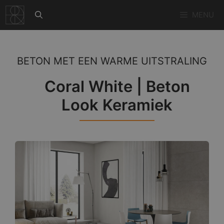
Ga
MENU
naar
de
inhoud
BETON MET EEN WARME UITSTRALING
Coral White | Beton
Look Keramiek