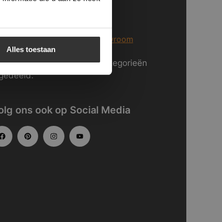
j staan voor U klaar in Breda
er informatie over
onze showroom
Alles toestaan
kijk
hier
onze website in categorieën
gedeeld.
olg ons ook op Social Media