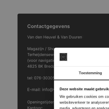
Contactgegevens
Van den Heuvel & Van Duuren
Magazijn / Showroom:
Terheijdenseweg 469
(voor navigatie: Hazepad 17)
4825 BK Breda
Toestemming
tel: 076-3030554
This Cookie
Deze websi
Deze website maakt gebruik
E-mail: info@vdh-vd.nl
onze websit
We gebruiken cookies om cont
Openingstijden Breda:
websiteverkeer te analyseren
Kantoor:
media, adverteren en analys