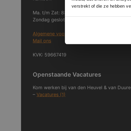
verstrekt of die ze hebben v
Ma. t/m Zat: 8:30 tot 17:00
Zondag gesloten.
Algemene voorwaarden
Mail ons
KVK: 59667419
Openstaande Vacatures
Kom werken bij van den Heuvel & van Duure
–
Vacatures (1)