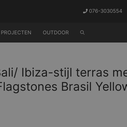
076-3030554
PROJECTEN
OUTDOOR
ali/ Ibiza-stijl terras m
Flagstones Brasil Yello