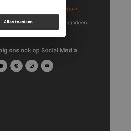
er informatie over
onze showroom
Alles toestaan
kijk
hier
onze website in categorieën
gedeeld.
olg ons ook op Social Media