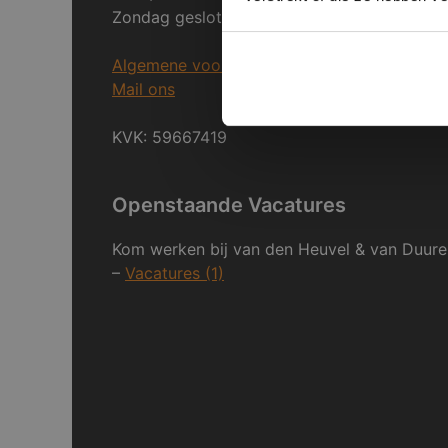
Zondag gesloten.
Algemene voorwaarden
Mail ons
KVK: 59667419
Openstaande Vacatures
Kom werken bij van den Heuvel & van Duure
–
Vacatures (1)