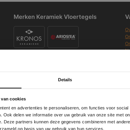
Merken Keramiek Vloertegels
V
Ov
On
O
Na
O
Co
K
Merken Keramiek Terrastegels
Details
Deze website maakt gebruik van cookies.
K
 Banner was deleted and is no longer working. Please contact the website ad
te gebruikt cookies om de gebruikerservaring te verbeteren. Door gebruik t
 van cookies
e geeft u toestemming voor alle cookies in overeenstemming met ons cookie
ent en advertenties te personaliseren, om functies voor social
verder
W
. Ook delen we informatie over uw gebruik van onze site met on
Merken Glasmozaïek
e. Deze partners kunnen deze gegevens combineren met andere i
ALLES ACCEPTEREN
ALLES AFWIJZEN
Wi
erzameld op basis van uw gebruik van hun services.