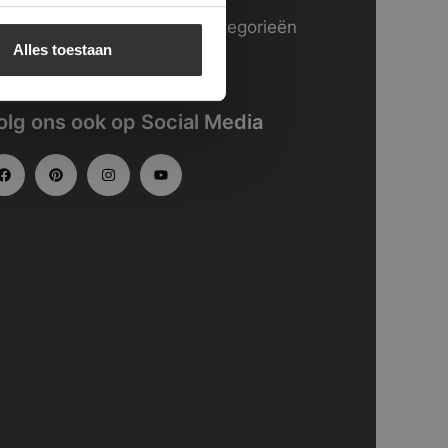
kijk
hier
onze website in categorieën
Alles toestaan
gedeeld.
olg ons ook op Social Media