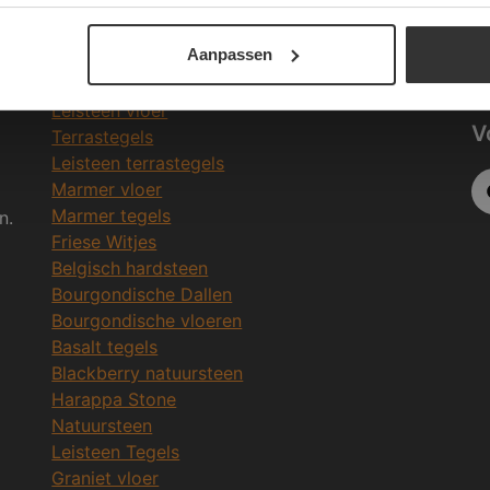
Be
Meeste Gezochte Natuursteen
Aanpassen
in
Natuursteen vloeren
Leisteen vloer
V
Terrastegels
Leisteen terrastegels
Marmer vloer
Marmer tegels
n.
Friese Witjes
Belgisch hardsteen
Bourgondische Dallen
Bourgondische vloeren
Basalt tegels
Blackberry natuursteen
Harappa Stone
Natuursteen
Leisteen Tegels
Graniet vloer