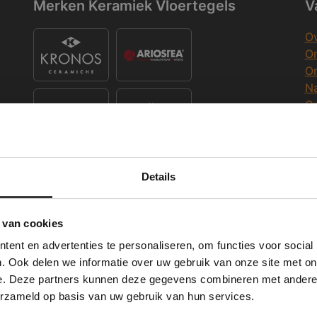
Merken Keramiek Vloertegels
V
Ov
On
O
Na
O
Co
K
Merken Keramiek Terrastegels
Details
Deze website maakt gebruik van cookies.
K
 Banner was deleted and is no longer working. Please contact the website ad
te gebruikt cookies om de gebruikerservaring te verbeteren. Door gebruik t
 van cookies
e geeft u toestemming voor alle cookies in overeenstemming met ons cookie
W
ent en advertenties te personaliseren, om functies voor social
verder
Merken Glasmozaïek
. Ook delen we informatie over uw gebruik van onze site met on
Wi
e. Deze partners kunnen deze gegevens combineren met andere i
ALLES ACCEPTEREN
ALLES AFWIJZEN
erzameld op basis van uw gebruik van hun services.
Me
DETAILS WEERGEVEN