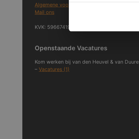
Algemene voorwaarden
Mail ons
KVK: 59667419
Openstaande Vacatures
Kom werken bij van den Heuvel & van Duure
–
Vacatures (1)