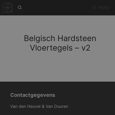
Ga
MENU
naar
de
inhoud
Belgisch Hardsteen
Vloertegels – v2
Contactgegevens
Van den Heuvel & Van Duuren