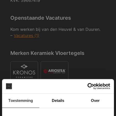
KVK: 59667419
Openstaande Vacatures
Kom werken bij van den Heuvel & van Duuren.
–
Vacatures (1)
Merken Keramiek Vloertegels
×
Toestemming
Details
Over
Deze website maakt
Merken Keramiek Terrastegels
gebruik van cookies.