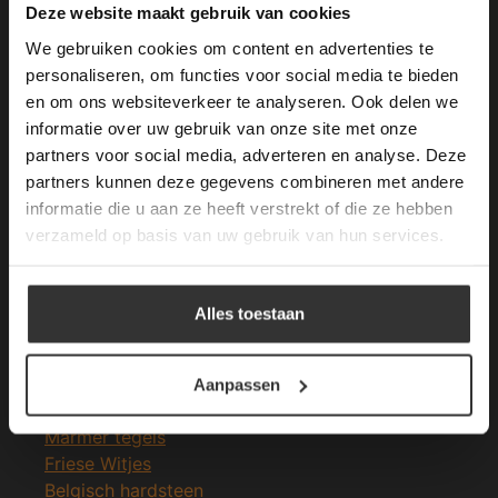
This Cookie Banner was deleted and is no
Deze website maakt gebruik van cookies
longer working. Please contact the website
We gebruiken cookies om content en advertenties te
administrator.
Deze website gebruikt cookies om de
personaliseren, om functies voor social media te bieden
gebruikerservaring te verbeteren. Door
en om ons websiteverkeer te analyseren. Ook delen we
Merken Glasmozaïek
gebruik te maken van onze website geeft u
informatie over uw gebruik van onze site met onze
toestemming voor alle cookies in
partners voor social media, adverteren en analyse. Deze
overeenstemming met ons cookiebeleid.
Lees
verder
partners kunnen deze gegevens combineren met andere
informatie die u aan ze heeft verstrekt of die ze hebben
ALLES ACCEPTEREN
verzameld op basis van uw gebruik van hun services.
Meeste Gezochte Natuursteen
ALLES AFWIJZEN
Natuursteen vloeren
Alles toestaan
Leisteen vloer
DETAILS WEERGEVEN
Terrastegels
Leisteen terrastegels
Aanpassen
Marmer vloer
Marmer tegels
Friese Witjes
Belgisch hardsteen