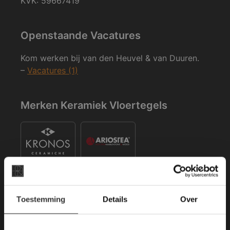
KVK: 59667419
Openstaande Vacatures
Kom werken bij van den Heuvel & van Duuren.
–
Vacatures (1)
Merken Keramiek Vloertegels
×
Toestemming
Details
Over
Deze website maakt
Merken Keramiek Terrastegels
gebruik van cookies.