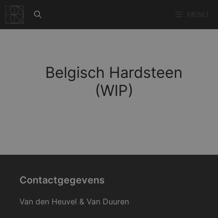
Ga
MENU
naar
de
inhoud
Belgisch Hardsteen
(WIP)
Contactgegevens
Van den Heuvel & Van Duuren