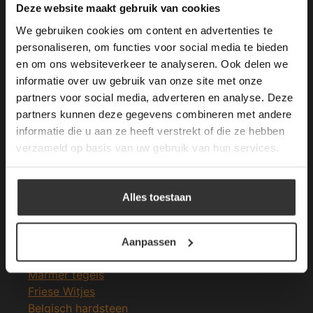
This Cookie Banner was deleted and is no
Deze website maakt gebruik van cookies
longer working. Please contact the website
We gebruiken cookies om content en advertenties te
administrator.
Deze website gebruikt cookies om de
personaliseren, om functies voor social media te bieden
gebruikerservaring te verbeteren. Door
en om ons websiteverkeer te analyseren. Ook delen we
Merken Glasmozaïek
gebruik te maken van onze website geeft u
informatie over uw gebruik van onze site met onze
toestemming voor alle cookies in
partners voor social media, adverteren en analyse. Deze
overeenstemming met ons cookiebeleid.
Lees
verder
partners kunnen deze gegevens combineren met andere
informatie die u aan ze heeft verstrekt of die ze hebben
ALLES ACCEPTEREN
verzameld op basis van uw gebruik van hun services.
Meeste Gezochte Natuursteen
ALLES AFWIJZEN
Natuursteen vloeren
Alles toestaan
Leisteen vloer
DETAILS WEERGEVEN
Terrastegels
Leisteen terrastegels
Aanpassen
Marmer vloer
Marmer tegels
Friese Witjes
Belgisch hardsteen