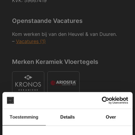
KVK: 59667419
Openstaande Vacatures
Kom werken bij van den Heuvel & van Duuren.
–
Vacatures (1)
Merken Keramiek Vloertegels
×
Toestemming
Details
Over
Deze website maakt
Merken Keramiek Terrastegels
gebruik van cookies.