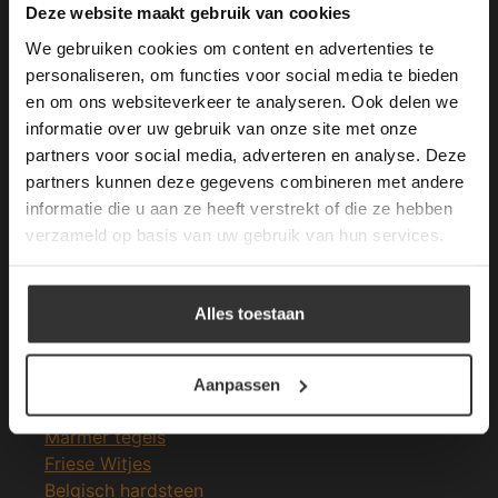
This Cookie Banner was deleted and is no
Deze website maakt gebruik van cookies
longer working. Please contact the website
We gebruiken cookies om content en advertenties te
administrator.
Deze website gebruikt cookies om de
personaliseren, om functies voor social media te bieden
gebruikerservaring te verbeteren. Door
en om ons websiteverkeer te analyseren. Ook delen we
Merken Glasmozaïek
gebruik te maken van onze website geeft u
informatie over uw gebruik van onze site met onze
toestemming voor alle cookies in
partners voor social media, adverteren en analyse. Deze
overeenstemming met ons cookiebeleid.
Lees
verder
partners kunnen deze gegevens combineren met andere
informatie die u aan ze heeft verstrekt of die ze hebben
ALLES ACCEPTEREN
verzameld op basis van uw gebruik van hun services.
Meeste Gezochte Natuursteen
ALLES AFWIJZEN
Natuursteen vloeren
Alles toestaan
Leisteen vloer
DETAILS WEERGEVEN
Terrastegels
Leisteen terrastegels
Aanpassen
Marmer vloer
Marmer tegels
Friese Witjes
Belgisch hardsteen