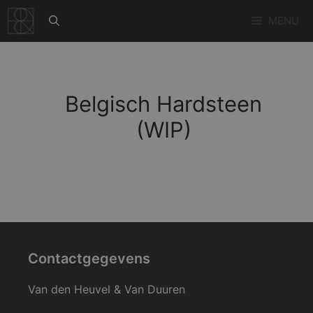
Ga
MENU
naar
de
inhoud
Belgisch Hardsteen
(WIP)
Contactgegevens
Van den Heuvel & Van Duuren