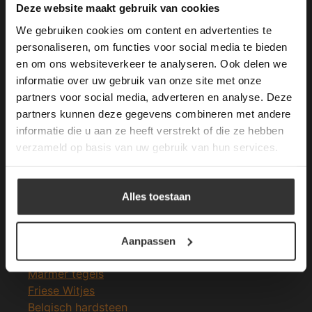
This Cookie Banner was deleted and is no
Deze website maakt gebruik van cookies
longer working. Please contact the website
We gebruiken cookies om content en advertenties te
administrator.
Deze website gebruikt cookies om de
personaliseren, om functies voor social media te bieden
gebruikerservaring te verbeteren. Door
en om ons websiteverkeer te analyseren. Ook delen we
Merken Glasmozaïek
gebruik te maken van onze website geeft u
informatie over uw gebruik van onze site met onze
toestemming voor alle cookies in
partners voor social media, adverteren en analyse. Deze
overeenstemming met ons cookiebeleid.
Lees
verder
partners kunnen deze gegevens combineren met andere
informatie die u aan ze heeft verstrekt of die ze hebben
ALLES ACCEPTEREN
verzameld op basis van uw gebruik van hun services.
Meeste Gezochte Natuursteen
ALLES AFWIJZEN
Natuursteen vloeren
Alles toestaan
Leisteen vloer
DETAILS WEERGEVEN
Terrastegels
Leisteen terrastegels
Aanpassen
Marmer vloer
Marmer tegels
Friese Witjes
Belgisch hardsteen