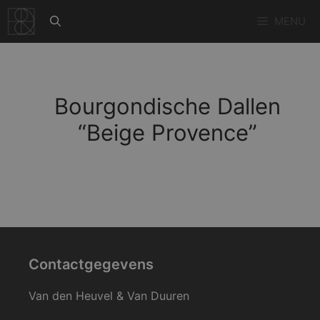
Ga
MENU
naar
de
inhoud
Bourgondische Dallen
“Beige Provence”
Contactgegevens
Van den Heuvel & Van Duuren