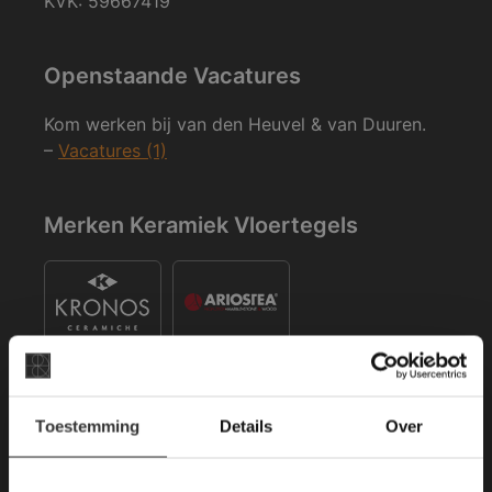
KVK: 59667419
Openstaande Vacatures
Kom werken bij van den Heuvel & van Duuren.
–
Vacatures (1)
Merken Keramiek Vloertegels
×
Toestemming
Details
Over
Deze website maakt
Merken Keramiek Terrastegels
gebruik van cookies.