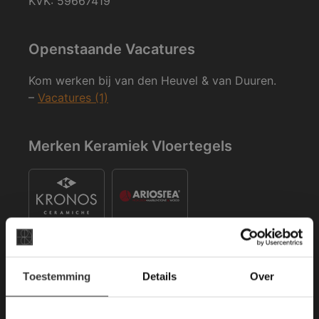
KVK: 59667419
Openstaande Vacatures
Kom werken bij van den Heuvel & van Duuren.
–
Vacatures (1)
Merken Keramiek Vloertegels
×
Toestemming
Details
Over
Deze website maakt
Merken Keramiek Terrastegels
gebruik van cookies.