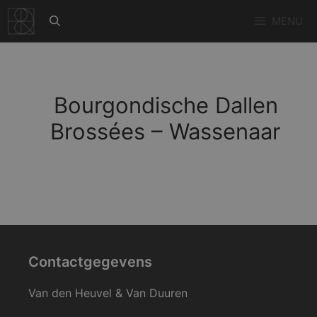
Ga
MENU
naar
de
inhoud
Bourgondische Dallen
Brossées – Wassenaar
Contactgegevens
Van den Heuvel & Van Duuren