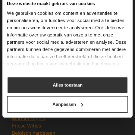
This Cookie Banner was deleted and is no
Deze website maakt gebruik van cookies
longer working. Please contact the website
We gebruiken cookies om content en advertenties te
administrator.
Deze website gebruikt cookies om de
personaliseren, om functies voor social media te bieden
gebruikerservaring te verbeteren. Door
en om ons websiteverkeer te analyseren. Ook delen we
Merken Glasmozaïek
gebruik te maken van onze website geeft u
informatie over uw gebruik van onze site met onze
toestemming voor alle cookies in
partners voor social media, adverteren en analyse. Deze
overeenstemming met ons cookiebeleid.
Lees
verder
partners kunnen deze gegevens combineren met andere
informatie die u aan ze heeft verstrekt of die ze hebben
ALLES ACCEPTEREN
verzameld op basis van uw gebruik van hun services.
Meeste Gezochte Natuursteen
ALLES AFWIJZEN
Natuursteen vloeren
Alles toestaan
Leisteen vloer
DETAILS WEERGEVEN
Terrastegels
Leisteen terrastegels
Aanpassen
Marmer vloer
Marmer tegels
Friese Witjes
Belgisch hardsteen