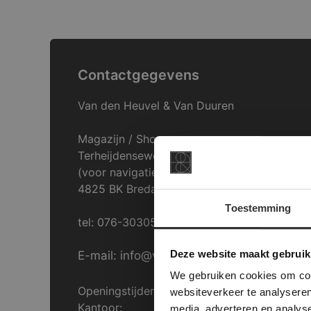
Contactgegevens
Van den Heuvel & Van Duuren
Magazijn / Showroom:
Terheijdenseweg 469
(voor navigatie: Hazepad 17)
4825 BK Breda
Toestemming
tel: 076-3030554
This Cookie
Deze websi
Deze website maakt gebruik
E-mail: info@vdh-vd.nl
onze websit
We gebruiken cookies om cont
Openingstijden Breda:
websiteverkeer te analyseren
Kantoor:
media, adverteren en analys