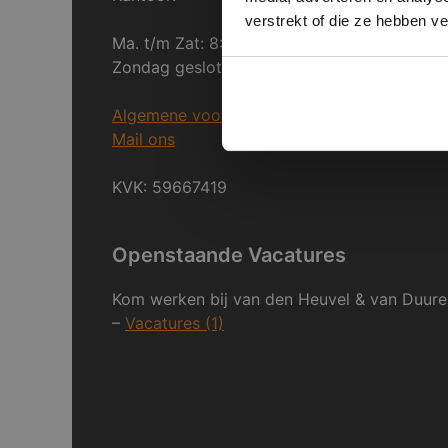
verstrekt of die ze hebben v
Ma. t/m Zat: 8:30 tot 17:00
Zondag gesloten.
Algemene voorwaarden
Mail ons
KVK: 59667419
Openstaande Vacatures
Kom werken bij van den Heuvel & van Duure
–
Vacatures (1)