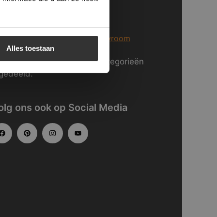
j staan voor U klaar in Breda
er informatie over
onze showroom
Alles toestaan
kijk
hier
onze website in categorieën
gedeeld.
olg ons ook op Social Media