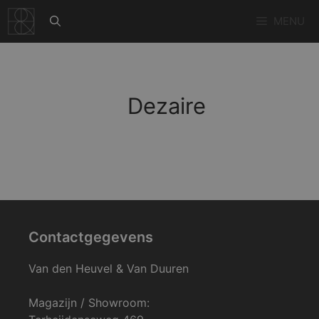
Ga
MENU
naar
de
inhoud
Dezaire
Contactgegevens
Van den Heuvel & Van Duuren
Magazijn / Showroom: