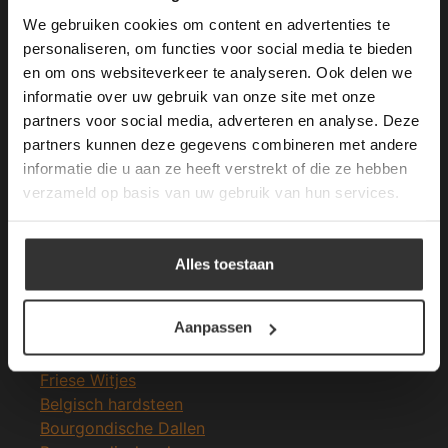
longer working. Please contact the website
We gebruiken cookies om content en advertenties te
administrator.
Deze website gebruikt cookies om de
personaliseren, om functies voor social media te bieden
Merken Glasmozaïek
gebruikerservaring te verbeteren. Door
en om ons websiteverkeer te analyseren. Ook delen we
gebruik te maken van onze website geeft u
informatie over uw gebruik van onze site met onze
toestemming voor alle cookies in
partners voor social media, adverteren en analyse. Deze
overeenstemming met ons cookiebeleid.
Lees
verder
partners kunnen deze gegevens combineren met andere
informatie die u aan ze heeft verstrekt of die ze hebben
ALLES ACCEPTEREN
Meeste Gezochte Natuursteen
verzameld op basis van uw gebruik van hun services.
Natuursteen vloeren
ALLES AFWIJZEN
Leisteen vloer
Alles toestaan
Terrastegels
DETAILS WEERGEVEN
Leisteen terrastegels
Aanpassen
Marmer vloer
Marmer tegels
Friese Witjes
Belgisch hardsteen
Bourgondische Dallen