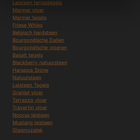
Leisteen terrastegels
Marmer vloer
Marmer tegels
Friese Witjes
Belgisch hardsteen
Bourgondische Dallen
Bourgondische vloeren
Basalt tegels
Blackberry natuursteen
Harappa Stone
Natuursteen
Leisteen Tegels
Graniet vloer
Terrazzo vloer
Travertin vloer
Noorse leisteen
Mustang leisteen
Glasmozaïek