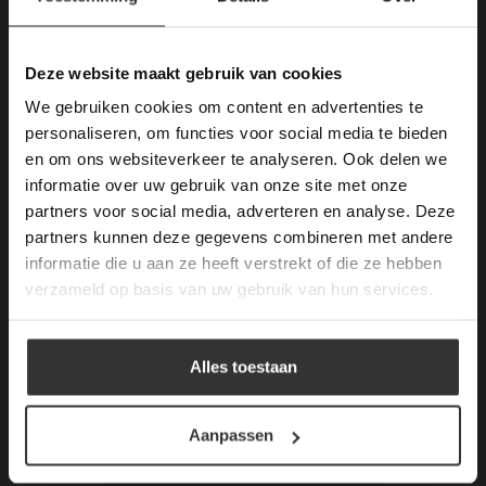
Deze website maakt
gebruik van cookies.
This Cookie Banner was deleted and is no
Deze website maakt gebruik van cookies
Merken Keramiek Terrastegels
longer working. Please contact the website
We gebruiken cookies om content en advertenties te
administrator.
Deze website gebruikt cookies om de
personaliseren, om functies voor social media te bieden
gebruikerservaring te verbeteren. Door
en om ons websiteverkeer te analyseren. Ook delen we
gebruik te maken van onze website geeft u
informatie over uw gebruik van onze site met onze
toestemming voor alle cookies in
partners voor social media, adverteren en analyse. Deze
overeenstemming met ons cookiebeleid.
Lees
Merken Glasmozaïek
verder
partners kunnen deze gegevens combineren met andere
informatie die u aan ze heeft verstrekt of die ze hebben
ALLES ACCEPTEREN
verzameld op basis van uw gebruik van hun services.
ALLES AFWIJZEN
Meeste Gezochte Natuursteen
Alles toestaan
DETAILS WEERGEVEN
Natuursteen vloeren
Aanpassen
Leisteen vloer
Terrastegels