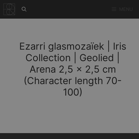
Ga
MENU
naar
de
inhoud
Ezarri glasmozaïek | Iris
Collection | Geolied |
Arena 2,5 x 2,5 cm
(Character length 70-
100)