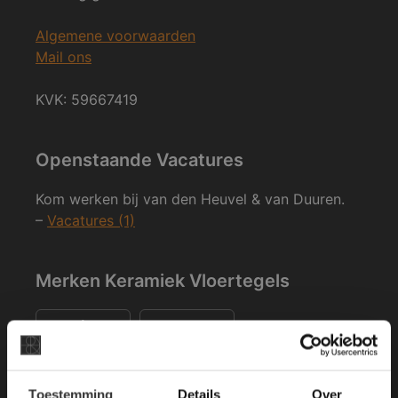
Algemene voorwaarden
Mail ons
KVK: 59667419
Openstaande Vacatures
Kom werken bij van den Heuvel & van Duuren.
–
Vacatures (1)
Merken Keramiek Vloertegels
×
Toestemming
Details
Over