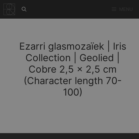
Ga
MENU
naar
de
inhoud
Ezarri glasmozaïek | Iris
Collection | Geolied |
Cobre 2,5 x 2,5 cm
(Character length 70-
100)