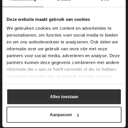
Deze website maakt
gebruik van cookies.
This Cookie Banner was deleted and is no
Deze website maakt gebruik van cookies
Merken Keramiek Terrastegels
longer working. Please contact the website
We gebruiken cookies om content en advertenties te
administrator.
Deze website gebruikt cookies om de
personaliseren, om functies voor social media te bieden
gebruikerservaring te verbeteren. Door
en om ons websiteverkeer te analyseren. Ook delen we
gebruik te maken van onze website geeft u
informatie over uw gebruik van onze site met onze
toestemming voor alle cookies in
partners voor social media, adverteren en analyse. Deze
overeenstemming met ons cookiebeleid.
Lees
Merken Glasmozaïek
verder
partners kunnen deze gegevens combineren met andere
informatie die u aan ze heeft verstrekt of die ze hebben
ALLES ACCEPTEREN
verzameld op basis van uw gebruik van hun services.
ALLES AFWIJZEN
Meeste Gezochte Natuursteen
Alles toestaan
DETAILS WEERGEVEN
Natuursteen vloeren
Aanpassen
Leisteen vloer
Terrastegels