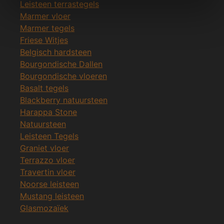
Leisteen terrastegels
Marmer vloer
Marmer tegels
Friese Witjes
Belgisch hardsteen
Bourgondische Dallen
Bourgondische vloeren
Basalt tegels
Blackberry natuursteen
Harappa Stone
Natuursteen
Leisteen Tegels
Graniet vloer
Terrazzo vloer
Travertin vloer
Noorse leisteen
Mustang leisteen
Glasmozaïek