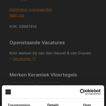
Algemene voorwaarden
Mail ons
KVK: 59667419
Openstaande Vacatures
Kom werken bij van den Heuvel & van Duuren.
–
Vacatures (1)
Merken Keramiek Vloertegels
×
Toestemming
Details
Over