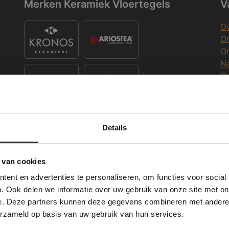
Merken Keramiek Vloertegels
V
Ov
On
O
Na
O
Co
K
Merken Keramiek Terrastegels
Details
Deze website maakt gebruik van cookies.
K
 Banner was deleted and is no longer working. Please contact the website ad
te gebruikt cookies om de gebruikerservaring te verbeteren. Door gebruik t
 van cookies
e geeft u toestemming voor alle cookies in overeenstemming met ons cookie
W
ent en advertenties te personaliseren, om functies voor social
verder
Merken Glasmozaïek
. Ook delen we informatie over uw gebruik van onze site met on
Wi
e. Deze partners kunnen deze gegevens combineren met andere i
ALLES ACCEPTEREN
ALLES AFWIJZEN
erzameld op basis van uw gebruik van hun services.
Me
DETAILS WEERGEVEN