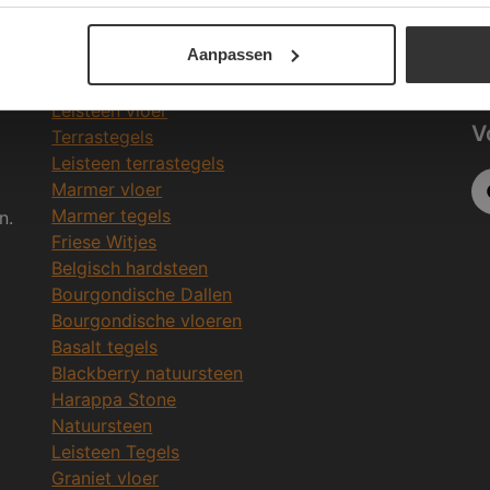
Be
Meeste Gezochte Natuursteen
Aanpassen
in
Natuursteen vloeren
Leisteen vloer
V
Terrastegels
Leisteen terrastegels
Marmer vloer
Marmer tegels
n.
Friese Witjes
Belgisch hardsteen
Bourgondische Dallen
Bourgondische vloeren
Basalt tegels
Blackberry natuursteen
Harappa Stone
Natuursteen
Leisteen Tegels
Graniet vloer