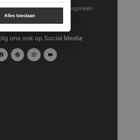
kijk
hier
onze website in categorieën
Alles toestaan
gedeeld.
olg ons ook op Social Media