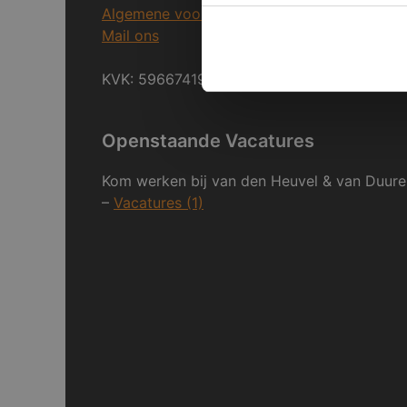
Algemene voorwaarden
Mail ons
KVK: 59667419
Openstaande Vacatures
Kom werken bij van den Heuvel & van Duure
–
Vacatures (1)