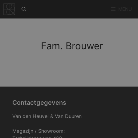
Ga
MENU
naar
de
inhoud
Fam. Brouwer
Contactgegevens
Van den Heuvel & Van Duuren
Magazijn / Showroom: