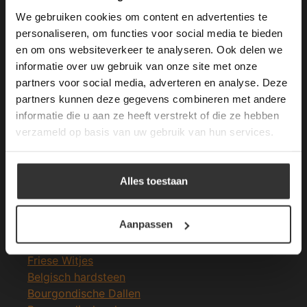
longer working. Please contact the website
We gebruiken cookies om content en advertenties te
administrator.
Deze website gebruikt cookies om de
personaliseren, om functies voor social media te bieden
Merken Glasmozaïek
gebruikerservaring te verbeteren. Door
en om ons websiteverkeer te analyseren. Ook delen we
gebruik te maken van onze website geeft u
informatie over uw gebruik van onze site met onze
toestemming voor alle cookies in
partners voor social media, adverteren en analyse. Deze
overeenstemming met ons cookiebeleid.
Lees
verder
partners kunnen deze gegevens combineren met andere
informatie die u aan ze heeft verstrekt of die ze hebben
ALLES ACCEPTEREN
Meeste Gezochte Natuursteen
verzameld op basis van uw gebruik van hun services.
Natuursteen vloeren
ALLES AFWIJZEN
Leisteen vloer
Alles toestaan
Terrastegels
DETAILS WEERGEVEN
Leisteen terrastegels
Aanpassen
Marmer vloer
Marmer tegels
Friese Witjes
Belgisch hardsteen
Bourgondische Dallen