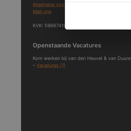
Algemene voorwaarden
Mail ons
KVK: 59667419
Openstaande Vacatures
Kom werken bij van den Heuvel & van Duure
–
Vacatures (1)