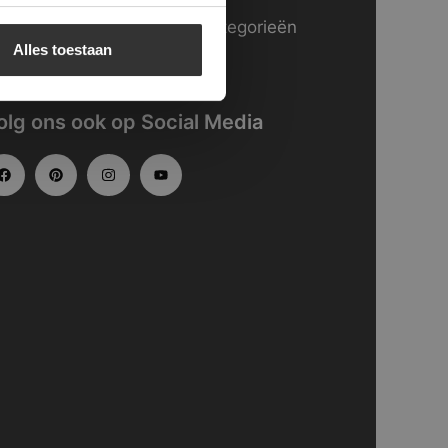
kijk
hier
onze website in categorieën
Alles toestaan
gedeeld.
olg ons ook op Social Media