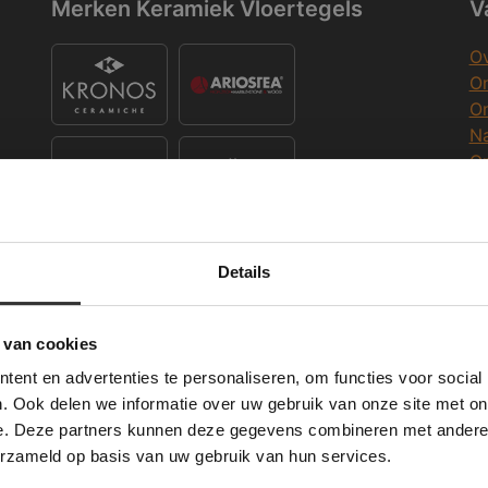
Merken Keramiek Vloertegels
V
Ov
On
O
Na
O
Co
K
Merken Keramiek Terrastegels
Details
Deze website maakt gebruik van cookies.
K
 Banner was deleted and is no longer working. Please contact the website ad
te gebruikt cookies om de gebruikerservaring te verbeteren. Door gebruik t
 van cookies
e geeft u toestemming voor alle cookies in overeenstemming met ons cookie
W
ent en advertenties te personaliseren, om functies voor social
verder
Merken Glasmozaïek
. Ook delen we informatie over uw gebruik van onze site met on
Wi
e. Deze partners kunnen deze gegevens combineren met andere i
ALLES ACCEPTEREN
ALLES AFWIJZEN
erzameld op basis van uw gebruik van hun services.
Me
DETAILS WEERGEVEN