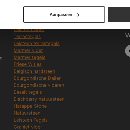
Be
Meeste Gezochte Natuursteen
Aanpassen
in
Natuursteen vloeren
Leisteen vloer
V
Terrastegels
Leisteen terrastegels
Marmer vloer
Marmer tegels
n.
Friese Witjes
Belgisch hardsteen
Bourgondische Dallen
Bourgondische vloeren
Basalt tegels
Blackberry natuursteen
Harappa Stone
Natuursteen
Leisteen Tegels
Graniet vloer