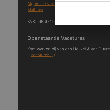
Algemene voorwaarden
Mail ons
KVK: 59667419
Openstaande Vacatures
Kom werken bij van den Heuvel & van Duure
–
Vacatures (1)