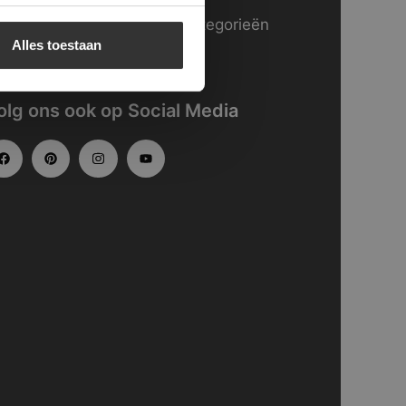
kijk
hier
onze website in categorieën
Alles toestaan
gedeeld.
olg ons ook op Social Media