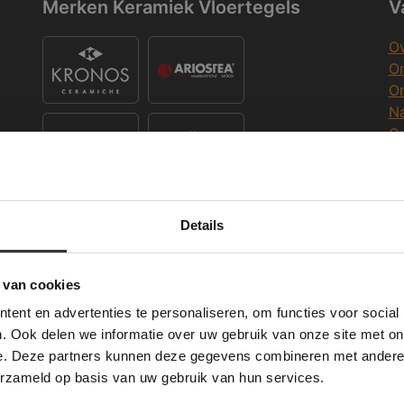
Merken Keramiek Vloertegels
V
Ov
On
O
Na
O
Co
K
Merken Keramiek Terrastegels
Details
Deze website maakt gebruik van cookies.
K
 Banner was deleted and is no longer working. Please contact the website ad
te gebruikt cookies om de gebruikerservaring te verbeteren. Door gebruik t
 van cookies
e geeft u toestemming voor alle cookies in overeenstemming met ons cookie
W
ent en advertenties te personaliseren, om functies voor social
verder
Merken Glasmozaïek
. Ook delen we informatie over uw gebruik van onze site met on
Wi
e. Deze partners kunnen deze gegevens combineren met andere i
ALLES ACCEPTEREN
ALLES AFWIJZEN
erzameld op basis van uw gebruik van hun services.
Me
DETAILS WEERGEVEN