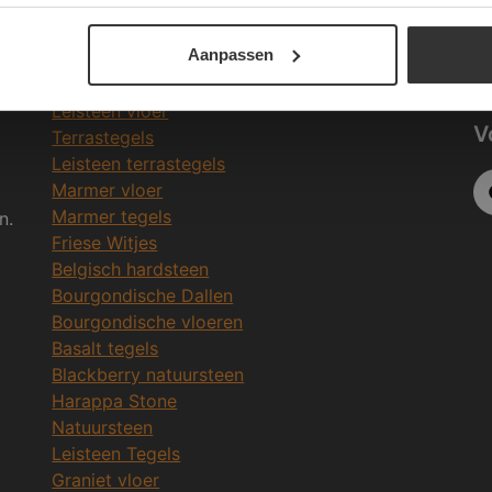
Be
Meeste Gezochte Natuursteen
Aanpassen
in
Natuursteen vloeren
Leisteen vloer
V
Terrastegels
Leisteen terrastegels
Marmer vloer
Marmer tegels
n.
Friese Witjes
Belgisch hardsteen
Bourgondische Dallen
Bourgondische vloeren
Basalt tegels
Blackberry natuursteen
Harappa Stone
Natuursteen
Leisteen Tegels
Graniet vloer