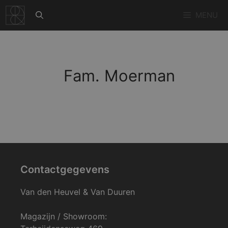
Ga
MENU
naar
de
inhoud
Fam. Moerman
Contactgegevens
Van den Heuvel & Van Duuren
Magazijn / Showroom: