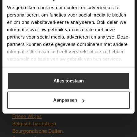
longer working. Please contact the website
We gebruiken cookies om content en advertenties te
administrator.
Deze website gebruikt cookies om de
personaliseren, om functies voor social media te bieden
Merken Glasmozaïek
gebruikerservaring te verbeteren. Door
en om ons websiteverkeer te analyseren. Ook delen we
gebruik te maken van onze website geeft u
informatie over uw gebruik van onze site met onze
toestemming voor alle cookies in
partners voor social media, adverteren en analyse. Deze
overeenstemming met ons cookiebeleid.
Lees
verder
partners kunnen deze gegevens combineren met andere
informatie die u aan ze heeft verstrekt of die ze hebben
ALLES ACCEPTEREN
Meeste Gezochte Natuursteen
verzameld op basis van uw gebruik van hun services.
Natuursteen vloeren
ALLES AFWIJZEN
Leisteen vloer
Alles toestaan
Terrastegels
DETAILS WEERGEVEN
Leisteen terrastegels
Aanpassen
Marmer vloer
Marmer tegels
Friese Witjes
Belgisch hardsteen
Bourgondische Dallen