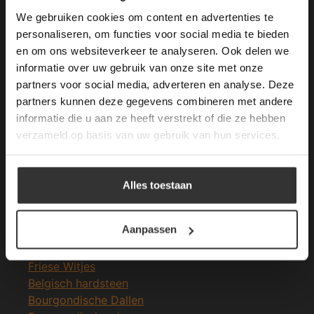
longer working. Please contact the website
We gebruiken cookies om content en advertenties te
administrator.
Deze website gebruikt cookies om de
personaliseren, om functies voor social media te bieden
Merken Glasmozaïek
gebruikerservaring te verbeteren. Door
en om ons websiteverkeer te analyseren. Ook delen we
gebruik te maken van onze website geeft u
informatie over uw gebruik van onze site met onze
toestemming voor alle cookies in
partners voor social media, adverteren en analyse. Deze
overeenstemming met ons cookiebeleid.
Lees
verder
partners kunnen deze gegevens combineren met andere
informatie die u aan ze heeft verstrekt of die ze hebben
ALLES ACCEPTEREN
Meeste Gezochte Natuursteen
verzameld op basis van uw gebruik van hun services.
Natuursteen vloeren
ALLES AFWIJZEN
Leisteen vloer
Alles toestaan
Terrastegels
DETAILS WEERGEVEN
Leisteen terrastegels
Aanpassen
Marmer vloer
Marmer tegels
Friese Witjes
Belgisch hardsteen
Bourgondische Dallen