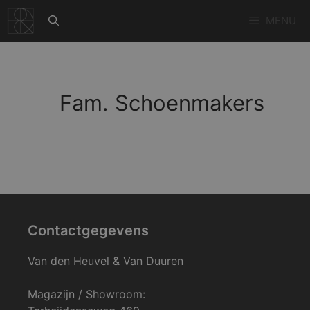
Ga
MENU
naar
de
inhoud
Fam. Schoenmakers
Contactgegevens
Van den Heuvel & Van Duuren
Magazijn / Showroom: