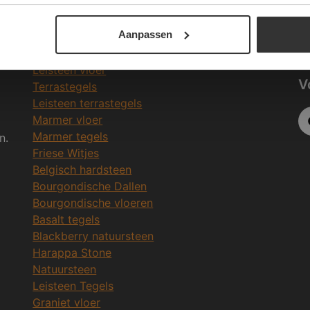
Be
Meeste Gezochte Natuursteen
Aanpassen
in
Natuursteen vloeren
Leisteen vloer
V
Terrastegels
Leisteen terrastegels
Marmer vloer
Marmer tegels
n.
Friese Witjes
Belgisch hardsteen
Bourgondische Dallen
Bourgondische vloeren
Basalt tegels
Blackberry natuursteen
Harappa Stone
Natuursteen
Leisteen Tegels
Graniet vloer