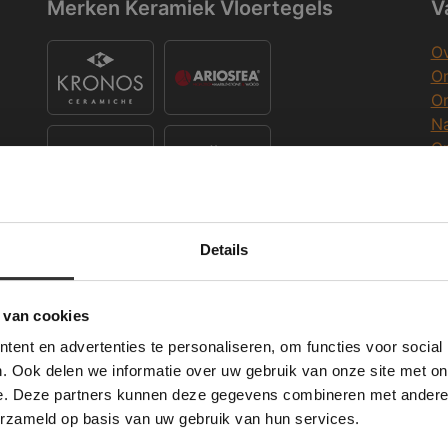
Merken Keramiek Vloertegels
V
Ov
On
O
Na
O
Co
K
Merken Keramiek Terrastegels
Details
Deze website maakt gebruik van cookies.
K
 Banner was deleted and is no longer working. Please contact the website ad
te gebruikt cookies om de gebruikerservaring te verbeteren. Door gebruik t
 van cookies
e geeft u toestemming voor alle cookies in overeenstemming met ons cookie
W
ent en advertenties te personaliseren, om functies voor social
verder
Merken Glasmozaïek
. Ook delen we informatie over uw gebruik van onze site met on
Wi
e. Deze partners kunnen deze gegevens combineren met andere i
ALLES ACCEPTEREN
ALLES AFWIJZEN
erzameld op basis van uw gebruik van hun services.
Me
DETAILS WEERGEVEN