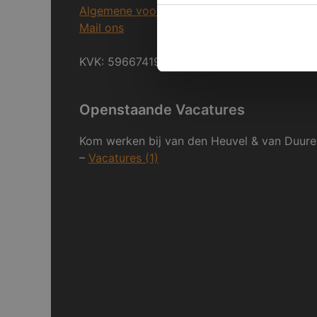
Algemene voorwaarden
Mail ons
KVK: 59667419
Openstaande Vacatures
Kom werken bij van den Heuvel & van Duure
–
Vacatures (1)