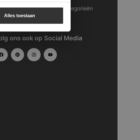
kijk
hier
onze website in categorieën
Alles toestaan
gedeeld.
olg ons ook op Social Media