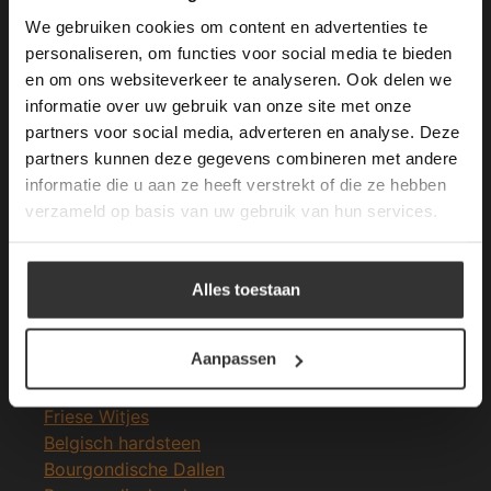
longer working. Please contact the website
We gebruiken cookies om content en advertenties te
administrator.
Deze website gebruikt cookies om de
personaliseren, om functies voor social media te bieden
Merken Glasmozaïek
gebruikerservaring te verbeteren. Door
en om ons websiteverkeer te analyseren. Ook delen we
gebruik te maken van onze website geeft u
informatie over uw gebruik van onze site met onze
toestemming voor alle cookies in
partners voor social media, adverteren en analyse. Deze
overeenstemming met ons cookiebeleid.
Lees
verder
partners kunnen deze gegevens combineren met andere
informatie die u aan ze heeft verstrekt of die ze hebben
ALLES ACCEPTEREN
Meeste Gezochte Natuursteen
verzameld op basis van uw gebruik van hun services.
Natuursteen vloeren
ALLES AFWIJZEN
Leisteen vloer
Alles toestaan
Terrastegels
DETAILS WEERGEVEN
Leisteen terrastegels
Aanpassen
Marmer vloer
Marmer tegels
Friese Witjes
Belgisch hardsteen
Bourgondische Dallen