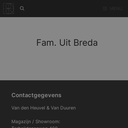
Ga
MENU
naar
de
inhoud
Fam. Uit Breda
Contactgegevens
Van den Heuvel & Van Duuren
Magazijn / Showroom: