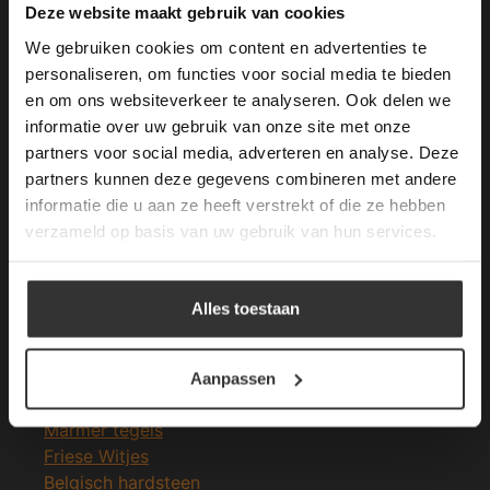
This Cookie Banner was deleted and is no
Deze website maakt gebruik van cookies
longer working. Please contact the website
We gebruiken cookies om content en advertenties te
administrator.
Deze website gebruikt cookies om de
personaliseren, om functies voor social media te bieden
gebruikerservaring te verbeteren. Door
en om ons websiteverkeer te analyseren. Ook delen we
Merken Glasmozaïek
gebruik te maken van onze website geeft u
informatie over uw gebruik van onze site met onze
toestemming voor alle cookies in
partners voor social media, adverteren en analyse. Deze
overeenstemming met ons cookiebeleid.
Lees
verder
partners kunnen deze gegevens combineren met andere
informatie die u aan ze heeft verstrekt of die ze hebben
ALLES ACCEPTEREN
verzameld op basis van uw gebruik van hun services.
Meeste Gezochte Natuursteen
ALLES AFWIJZEN
Natuursteen vloeren
Alles toestaan
Leisteen vloer
DETAILS WEERGEVEN
Terrastegels
Leisteen terrastegels
Aanpassen
Marmer vloer
Marmer tegels
Friese Witjes
Belgisch hardsteen