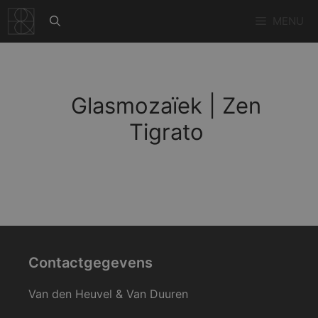
Ga
MENU
naar
de
inhoud
Glasmozaïek | Zen
Tigrato
Contactgegevens
Van den Heuvel & Van Duuren