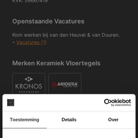
KVK: 59667419
Openstaande Vacatures
Kom werken bij van den Heuvel & van Duuren.
–
Vacatures (1)
Merken Keramiek Vloertegels
×
Toestemming
Details
Over
Deze website maakt
Merken Keramiek Terrastegels
gebruik van cookies.