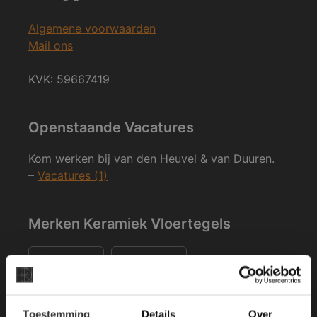
Algemene voorwaarden
Mail ons
KVK: 59667419
Openstaande Vacatures
Kom werken bij van den Heuvel & van Duuren.
–
Vacatures (1)
Merken Keramiek Vloertegels
×
Toestemming
Details
Over