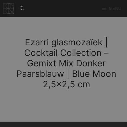
Ga
MENU
naar
de
inhoud
Ezarri glasmozaïek |
Cocktail Collection –
Gemixt Mix Donker
Paarsblauw | Blue Moon
2,5×2,5 cm