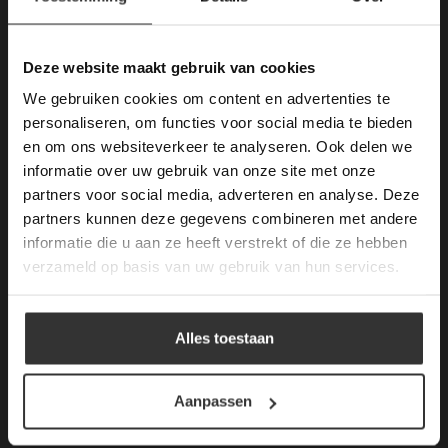
Deze website maakt
gebruik van cookies.
This Cookie Banner was deleted and is no
Deze website maakt gebruik van cookies
Merken Keramiek Terrastegels
longer working. Please contact the website
We gebruiken cookies om content en advertenties te
administrator.
Deze website gebruikt cookies om de
personaliseren, om functies voor social media te bieden
gebruikerservaring te verbeteren. Door
en om ons websiteverkeer te analyseren. Ook delen we
gebruik te maken van onze website geeft u
informatie over uw gebruik van onze site met onze
toestemming voor alle cookies in
partners voor social media, adverteren en analyse. Deze
overeenstemming met ons cookiebeleid.
Lees
Merken Glasmozaïek
verder
partners kunnen deze gegevens combineren met andere
informatie die u aan ze heeft verstrekt of die ze hebben
ALLES ACCEPTEREN
verzameld op basis van uw gebruik van hun services.
ALLES AFWIJZEN
Meeste Gezochte Natuursteen
Alles toestaan
DETAILS WEERGEVEN
Natuursteen vloeren
Aanpassen
Leisteen vloer
Terrastegels