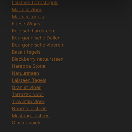
Leisteen terrastegels
Marmer vloer
Marmer tegels
Friese Witjes
Belgisch hardsteen
Bourgondische Dallen
Bourgondische vloeren
Basalt tegels
Blackberry natuursteen
Harappa Stone
Natuursteen
Leisteen Tegels
Graniet vloer
Terrazzo vloer
Travertin vloer
Noorse leisteen
Mustang leisteen
Glasmozaïek