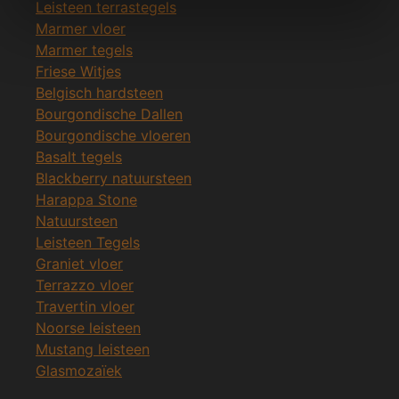
Leisteen terrastegels
Marmer vloer
Marmer tegels
Friese Witjes
Belgisch hardsteen
Bourgondische Dallen
Bourgondische vloeren
Basalt tegels
Blackberry natuursteen
Harappa Stone
Natuursteen
Leisteen Tegels
Graniet vloer
Terrazzo vloer
Travertin vloer
Noorse leisteen
Mustang leisteen
Glasmozaïek