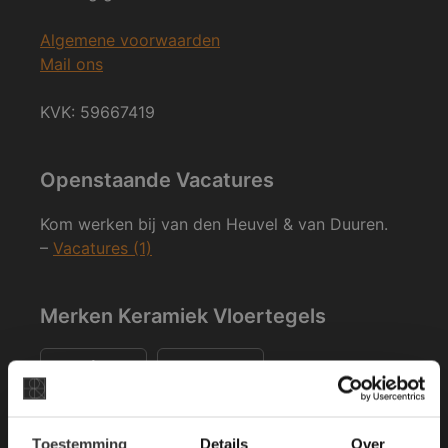
Algemene voorwaarden
Mail ons
KVK: 59667419
Openstaande Vacatures
Kom werken bij van den Heuvel & van Duuren.
–
Vacatures (1)
Merken Keramiek Vloertegels
×
Toestemming
Details
Over