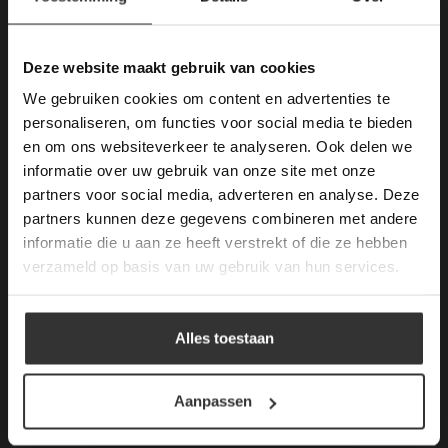
Deze website maakt
gebruik van cookies.
This Cookie Banner was deleted and is no
Deze website maakt gebruik van cookies
Merken Keramiek Terrastegels
longer working. Please contact the website
We gebruiken cookies om content en advertenties te
administrator.
Deze website gebruikt cookies om de
personaliseren, om functies voor social media te bieden
gebruikerservaring te verbeteren. Door
en om ons websiteverkeer te analyseren. Ook delen we
gebruik te maken van onze website geeft u
informatie over uw gebruik van onze site met onze
toestemming voor alle cookies in
partners voor social media, adverteren en analyse. Deze
overeenstemming met ons cookiebeleid.
Lees
Merken Glasmozaïek
verder
partners kunnen deze gegevens combineren met andere
informatie die u aan ze heeft verstrekt of die ze hebben
ALLES ACCEPTEREN
verzameld op basis van uw gebruik van hun services.
ALLES AFWIJZEN
Meeste Gezochte Natuursteen
Alles toestaan
DETAILS WEERGEVEN
Natuursteen vloeren
Aanpassen
Leisteen vloer
Terrastegels