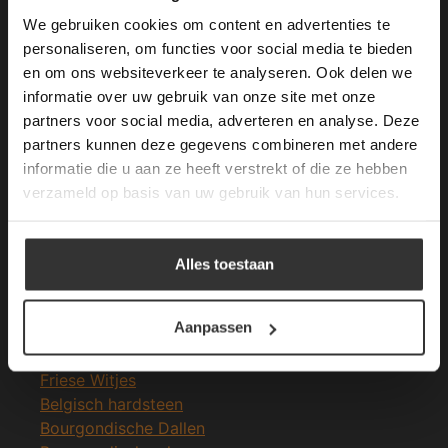
longer working. Please contact the website
We gebruiken cookies om content en advertenties te
administrator.
Deze website gebruikt cookies om de
personaliseren, om functies voor social media te bieden
Merken Glasmozaïek
gebruikerservaring te verbeteren. Door
en om ons websiteverkeer te analyseren. Ook delen we
gebruik te maken van onze website geeft u
informatie over uw gebruik van onze site met onze
toestemming voor alle cookies in
partners voor social media, adverteren en analyse. Deze
overeenstemming met ons cookiebeleid.
Lees
verder
partners kunnen deze gegevens combineren met andere
informatie die u aan ze heeft verstrekt of die ze hebben
ALLES ACCEPTEREN
Meeste Gezochte Natuursteen
verzameld op basis van uw gebruik van hun services.
Natuursteen vloeren
ALLES AFWIJZEN
Leisteen vloer
Alles toestaan
Terrastegels
DETAILS WEERGEVEN
Leisteen terrastegels
Aanpassen
Marmer vloer
Marmer tegels
Friese Witjes
Belgisch hardsteen
Bourgondische Dallen