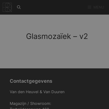
Ga
MENU
naar
de
inhoud
Glasmozaïek – v2
Contactgegevens
Van den Heuvel & Van Duuren
Magazijn / Showroom: