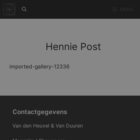
Ga
MENU
naar
de
inhoud
Hennie Post
imported-gallery-12336
Contactgegevens
Van den Heuvel & Van Duuren