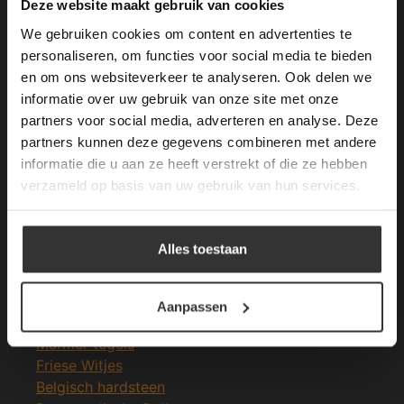
This Cookie Banner was deleted and is no
Deze website maakt gebruik van cookies
longer working. Please contact the website
We gebruiken cookies om content en advertenties te
administrator.
Deze website gebruikt cookies om de
personaliseren, om functies voor social media te bieden
gebruikerservaring te verbeteren. Door
en om ons websiteverkeer te analyseren. Ook delen we
Merken Glasmozaïek
gebruik te maken van onze website geeft u
informatie over uw gebruik van onze site met onze
toestemming voor alle cookies in
partners voor social media, adverteren en analyse. Deze
overeenstemming met ons cookiebeleid.
Lees
verder
partners kunnen deze gegevens combineren met andere
informatie die u aan ze heeft verstrekt of die ze hebben
ALLES ACCEPTEREN
verzameld op basis van uw gebruik van hun services.
Meeste Gezochte Natuursteen
ALLES AFWIJZEN
Natuursteen vloeren
Alles toestaan
Leisteen vloer
DETAILS WEERGEVEN
Terrastegels
Leisteen terrastegels
Aanpassen
Marmer vloer
Marmer tegels
Friese Witjes
Belgisch hardsteen