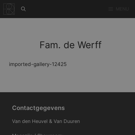
Ga
MENU
naar
de
inhoud
Fam. de Werff
imported-gallery-12425
Contactgegevens
Van den Heuvel & Van Duuren