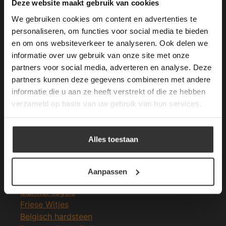
This Cookie Banner was deleted and is no
Deze website maakt gebruik van cookies
longer working. Please contact the website
We gebruiken cookies om content en advertenties te
administrator.
Deze website gebruikt cookies om de
personaliseren, om functies voor social media te bieden
gebruikerservaring te verbeteren. Door
en om ons websiteverkeer te analyseren. Ook delen we
Merken Glasmozaïek
gebruik te maken van onze website geeft u
informatie over uw gebruik van onze site met onze
toestemming voor alle cookies in
partners voor social media, adverteren en analyse. Deze
overeenstemming met ons cookiebeleid.
Lees
verder
partners kunnen deze gegevens combineren met andere
informatie die u aan ze heeft verstrekt of die ze hebben
ALLES ACCEPTEREN
verzameld op basis van uw gebruik van hun services.
Meeste Gezochte Natuursteen
ALLES AFWIJZEN
Natuursteen vloeren
Alles toestaan
Leisteen vloer
DETAILS WEERGEVEN
Terrastegels
Leisteen terrastegels
Aanpassen
Marmer vloer
Marmer tegels
Friese Witjes
Belgisch hardsteen