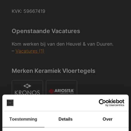
KVK: 59667419
Openstaande Vacatures
Kom werken bij van den Heuvel & van Duuren.
–
Vacatures (1)
Merken Keramiek Vloertegels
×
Toestemming
Details
Over
Deze website maakt
gebruik van cookies.