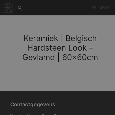
Ga
MENU
naar
de
inhoud
Keramiek | Belgisch
Hardsteen Look –
Gevlamd | 60x60cm
Contactgegevens