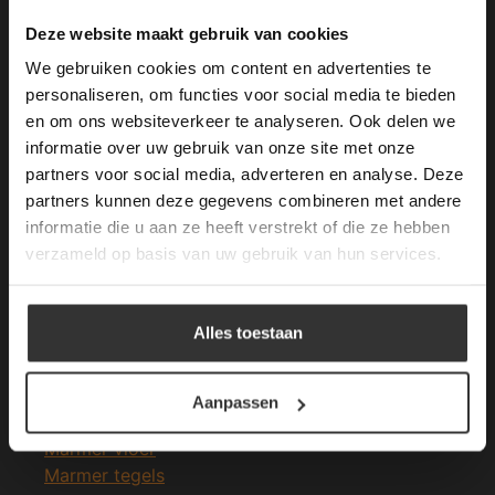
Merken Keramiek Terrastegels
This Cookie Banner was deleted and is no
Deze website maakt gebruik van cookies
longer working. Please contact the website
We gebruiken cookies om content en advertenties te
administrator.
Deze website gebruikt cookies om de
personaliseren, om functies voor social media te bieden
gebruikerservaring te verbeteren. Door
en om ons websiteverkeer te analyseren. Ook delen we
gebruik te maken van onze website geeft u
informatie over uw gebruik van onze site met onze
Merken Glasmozaïek
toestemming voor alle cookies in
partners voor social media, adverteren en analyse. Deze
overeenstemming met ons cookiebeleid.
Lees
verder
partners kunnen deze gegevens combineren met andere
informatie die u aan ze heeft verstrekt of die ze hebben
ALLES ACCEPTEREN
verzameld op basis van uw gebruik van hun services.
Meeste Gezochte Natuursteen
ALLES AFWIJZEN
Alles toestaan
Natuursteen vloeren
DETAILS WEERGEVEN
Leisteen vloer
Terrastegels
Aanpassen
Leisteen terrastegels
Marmer vloer
Marmer tegels