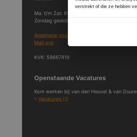
verstrekt of die ze hebben v
Ma. t/m Zat: 8:30 tot 17:00
Zondag gesloten.
Algemene voorwaarden
Mail ons
KVK: 59667419
Openstaande Vacatures
Kom werken bij van den Heuvel & van Duure
–
Vacatures (1)