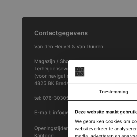
Contactgegevens
Van den Heuvel & Van Duuren
Magazijn / Showroom:
Terheijdenseweg 469
(voor navigatie: Hazepad 17)
4825 BK Breda
Toestemming
tel: 076-3030554
This Cookie
Deze websi
Deze website maakt gebruik
E-mail: info@vdh-vd.nl
onze websit
We gebruiken cookies om cont
Openingstijden Breda:
websiteverkeer te analyseren
Kantoor:
media, adverteren en analys