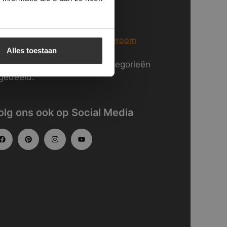
j staan voor U klaar in Breda
er informatie over
onze showroom
Alles toestaan
kijk
hier
onze website in categorieën
gedeeld.
olg ons ook op Social Media