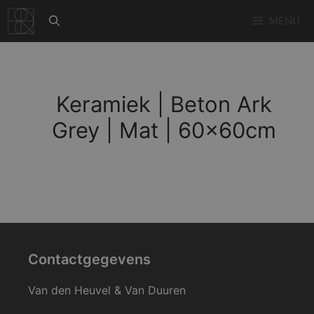
Ga
MENU
naar
de
inhoud
Keramiek | Beton Ark
Grey | Mat | 60x60cm
Contactgegevens
Van den Heuvel & Van Duuren