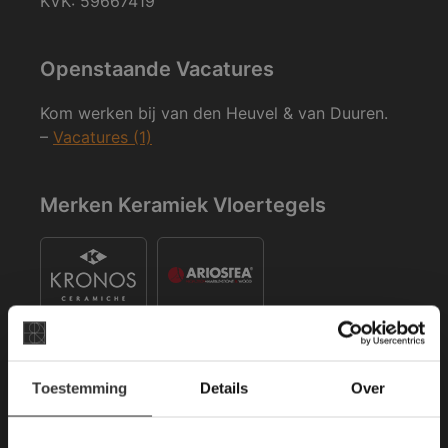
KVK: 59667419
Openstaande Vacatures
Kom werken bij van den Heuvel & van Duuren.
–
Vacatures (1)
Merken Keramiek Vloertegels
×
Toestemming
Details
Over
Deze website maakt
Merken Keramiek Terrastegels
gebruik van cookies.