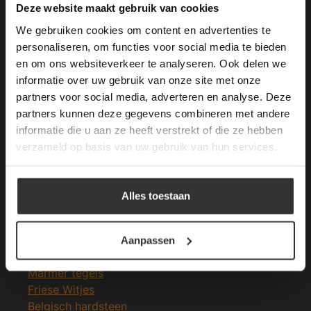
This Cookie Banner was deleted and is no
Deze website maakt gebruik van cookies
longer working. Please contact the website
We gebruiken cookies om content en advertenties te
administrator.
Deze website gebruikt cookies om de
personaliseren, om functies voor social media te bieden
gebruikerservaring te verbeteren. Door
en om ons websiteverkeer te analyseren. Ook delen we
Merken Glasmozaïek
gebruik te maken van onze website geeft u
informatie over uw gebruik van onze site met onze
toestemming voor alle cookies in
partners voor social media, adverteren en analyse. Deze
overeenstemming met ons cookiebeleid.
Lees
verder
partners kunnen deze gegevens combineren met andere
informatie die u aan ze heeft verstrekt of die ze hebben
ALLES ACCEPTEREN
verzameld op basis van uw gebruik van hun services.
Meeste Gezochte Natuursteen
ALLES AFWIJZEN
Natuursteen vloeren
Alles toestaan
Leisteen vloer
DETAILS WEERGEVEN
Terrastegels
Leisteen terrastegels
Aanpassen
Marmer vloer
Marmer tegels
Friese Witjes
Belgisch hardsteen