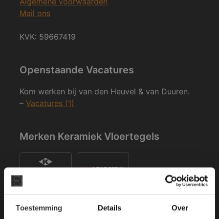
Algemene voorwaarden
Mail ons
KVK: 59667419
Openstaande Vacatures
Kom werken bij van den Heuvel & van Duuren.
–
Vacatures (1)
Merken Keramiek Vloertegels
×
Toestemming
Details
Over
Deze website maakt