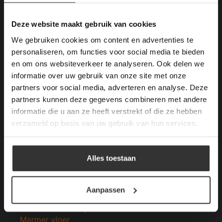
gebruik van cookies.
Merken Keramiek Terrastegels
This Cookie Banner was deleted and is no
Deze website maakt gebruik van cookies
longer working. Please contact the website
We gebruiken cookies om content en advertenties te
administrator.
Deze website gebruikt cookies om de
personaliseren, om functies voor social media te bieden
gebruikerservaring te verbeteren. Door
en om ons websiteverkeer te analyseren. Ook delen we
gebruik te maken van onze website geeft u
informatie over uw gebruik van onze site met onze
toestemming voor alle cookies in
Merken Glasmozaïek
partners voor social media, adverteren en analyse. Deze
overeenstemming met ons cookiebeleid.
Lees
verder
partners kunnen deze gegevens combineren met andere
informatie die u aan ze heeft verstrekt of die ze hebben
ALLES ACCEPTEREN
verzameld op basis van uw gebruik van hun services.
ALLES AFWIJZEN
Meeste Gezochte Natuursteen
Alles toestaan
DETAILS WEERGEVEN
Natuursteen vloeren
Leisteen vloer
Aanpassen
Terrastegels
Leisteen terrastegels
Marmer vloer