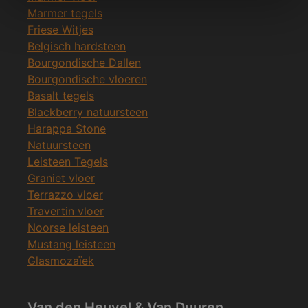
Marmer tegels
Friese Witjes
Belgisch hardsteen
Bourgondische Dallen
Bourgondische vloeren
Basalt tegels
Blackberry natuursteen
Harappa Stone
Natuursteen
Leisteen Tegels
Graniet vloer
Terrazzo vloer
Travertin vloer
Noorse leisteen
Mustang leisteen
Glasmozaïek
Van den Heuvel & Van Duuren