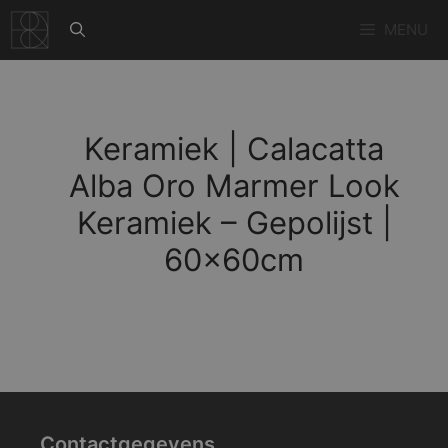
Ga
MENU
naar
de
inhoud
Keramiek | Calacatta
Alba Oro Marmer Look
Keramiek – Gepolijst |
60x60cm
Contactgegevens