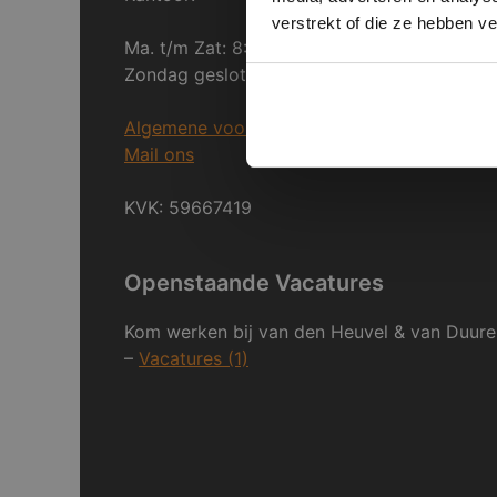
verstrekt of die ze hebben v
Ma. t/m Zat: 8:30 tot 17:00
Zondag gesloten.
Algemene voorwaarden
Mail ons
KVK: 59667419
Openstaande Vacatures
Kom werken bij van den Heuvel & van Duure
–
Vacatures (1)