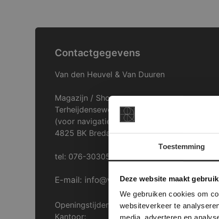
Contactgegevens
Van den Heuvel & Van Duuren
Magazijn / Showroom:
Terheijdenseweg 469
(voor navigatie: Hazepad 17)
4825 BK Breda
Toestemming
tel: 076-3030554
This Cookie
Deze websi
Deze website maakt gebruik
E-mail: info@vdh-vd.nl
onze websit
We gebruiken cookies om cont
Openingstijden Breda:
websiteverkeer te analyseren
Kantoor:
media, adverteren en analys