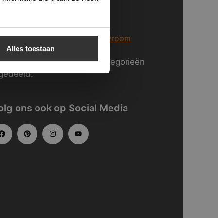
j staan voor U klaar in Breda
er informatie over
onze showroom
Alles toestaan
kijk
hier
onze website in categorieën
gedeeld.
olg ons ook op Social Media