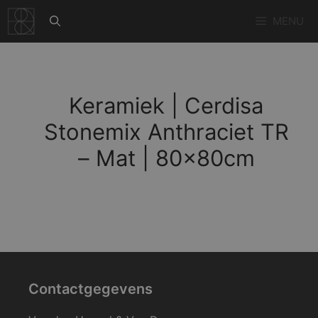
Ga
MENU
naar
de
inhoud
Keramiek | Cerdisa
Stonemix Anthraciet TR
– Mat | 80x80cm
Contactgegevens