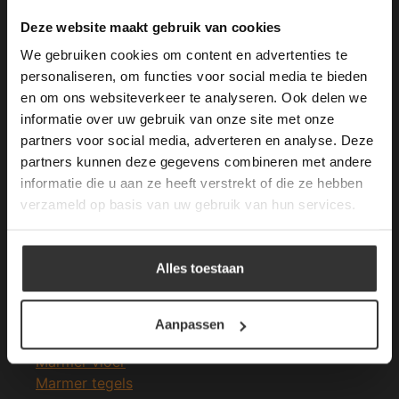
Merken Keramiek Terrastegels
This Cookie Banner was deleted and is no
Deze website maakt gebruik van cookies
longer working. Please contact the website
We gebruiken cookies om content en advertenties te
administrator.
Deze website gebruikt cookies om de
personaliseren, om functies voor social media te bieden
gebruikerservaring te verbeteren. Door
en om ons websiteverkeer te analyseren. Ook delen we
gebruik te maken van onze website geeft u
informatie over uw gebruik van onze site met onze
Merken Glasmozaïek
toestemming voor alle cookies in
partners voor social media, adverteren en analyse. Deze
overeenstemming met ons cookiebeleid.
Lees
verder
partners kunnen deze gegevens combineren met andere
informatie die u aan ze heeft verstrekt of die ze hebben
ALLES ACCEPTEREN
verzameld op basis van uw gebruik van hun services.
Meeste Gezochte Natuursteen
ALLES AFWIJZEN
Alles toestaan
Natuursteen vloeren
DETAILS WEERGEVEN
Leisteen vloer
Terrastegels
Aanpassen
Leisteen terrastegels
Marmer vloer
Marmer tegels