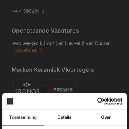
KVK: 59667419
Openstaande Vacatures
Kom werken bij van den Heuvel & van Duuren.
–
Vacatures (1)
Merken Keramiek Vloertegels
×
Toestemming
Details
Over
Deze website maakt
gebruik van cookies.