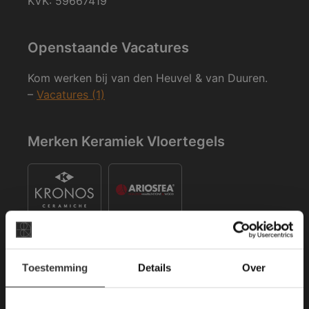
KVK: 59667419
Openstaande Vacatures
Kom werken bij van den Heuvel & van Duuren.
–
Vacatures (1)
Merken Keramiek Vloertegels
×
Toestemming
Details
Over
Deze website maakt
Merken Keramiek Terrastegels
gebruik van cookies.