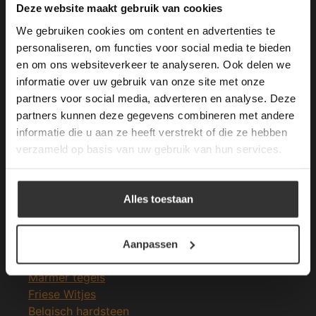
This Cookie Banner was deleted and is no
Deze website maakt gebruik van cookies
longer working. Please contact the website
We gebruiken cookies om content en advertenties te
administrator.
Deze website gebruikt cookies om de
personaliseren, om functies voor social media te bieden
gebruikerservaring te verbeteren. Door
en om ons websiteverkeer te analyseren. Ook delen we
Merken Glasmozaïek
gebruik te maken van onze website geeft u
informatie over uw gebruik van onze site met onze
toestemming voor alle cookies in
partners voor social media, adverteren en analyse. Deze
overeenstemming met ons cookiebeleid.
Lees
verder
partners kunnen deze gegevens combineren met andere
informatie die u aan ze heeft verstrekt of die ze hebben
ALLES ACCEPTEREN
verzameld op basis van uw gebruik van hun services.
Meeste Gezochte Natuursteen
ALLES AFWIJZEN
Natuursteen vloeren
Alles toestaan
Leisteen vloer
DETAILS WEERGEVEN
Terrastegels
Leisteen terrastegels
Aanpassen
Marmer vloer
Marmer tegels
Friese Witjes
Belgisch hardsteen