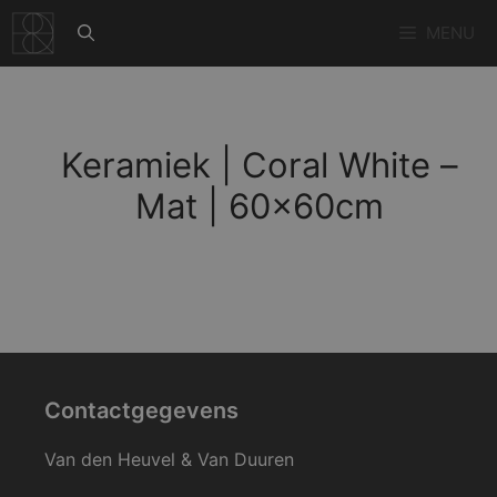
Ga
MENU
naar
de
inhoud
Keramiek | Coral White –
Mat | 60x60cm
Contactgegevens
Van den Heuvel & Van Duuren