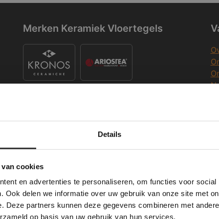
Merken Keramiek Vloertegels
V
Ov
On
O
Na
O
Co
K
Merken Keramiek Terrastegels
Details
Deze website maakt gebruik van cookies.
K
 Banner was deleted and is no longer working. Please contact the website ad
te gebruikt cookies om de gebruikerservaring te verbeteren. Door gebruik t
 van cookies
e geeft u toestemming voor alle cookies in overeenstemming met ons cookie
ent en advertenties te personaliseren, om functies voor social
verder
W
. Ook delen we informatie over uw gebruik van onze site met on
Merken Glasmozaïek
e. Deze partners kunnen deze gegevens combineren met andere i
ALLES ACCEPTEREN
ALLES AFWIJZEN
Wi
erzameld op basis van uw gebruik van hun services.