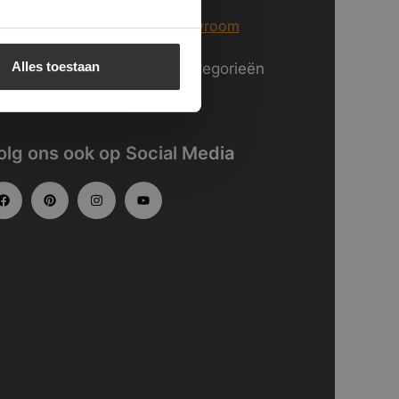
er informatie over
onze showroom
Alles toestaan
kijk
hier
onze website in categorieën
gedeeld.
olg ons ook op Social Media