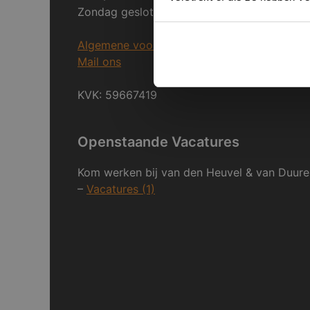
Zondag gesloten.
Algemene voorwaarden
Mail ons
KVK: 59667419
Openstaande Vacatures
Kom werken bij van den Heuvel & van Duure
–
Vacatures (1)