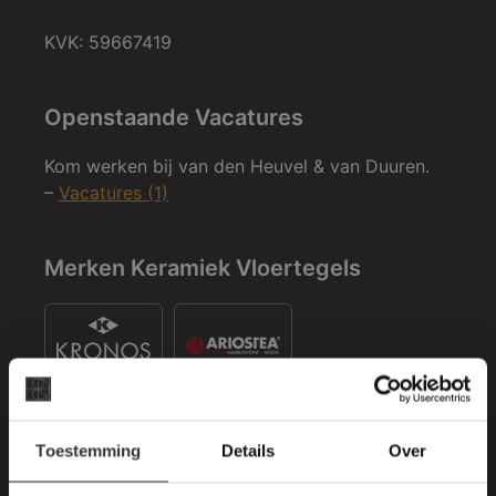
KVK: 59667419
Openstaande Vacatures
Kom werken bij van den Heuvel & van Duuren.
–
Vacatures (1)
Merken Keramiek Vloertegels
×
Toestemming
Details
Over
Deze website maakt
gebruik van cookies.