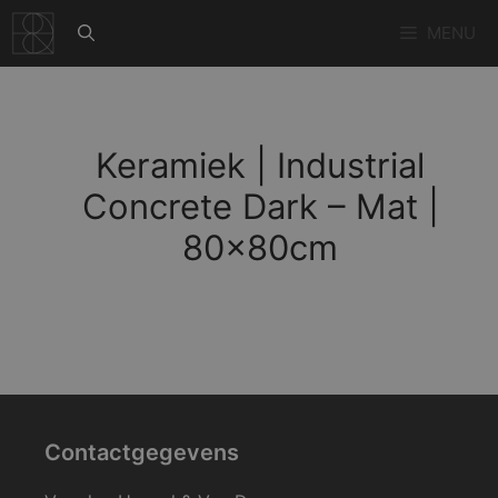
Ga
MENU
naar
de
inhoud
Keramiek | Industrial
Concrete Dark – Mat |
80x80cm
Contactgegevens