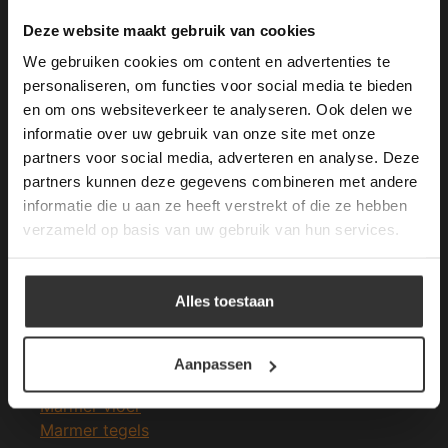
Merken Keramiek Terrastegels
This Cookie Banner was deleted and is no
Deze website maakt gebruik van cookies
longer working. Please contact the website
We gebruiken cookies om content en advertenties te
administrator.
Deze website gebruikt cookies om de
personaliseren, om functies voor social media te bieden
gebruikerservaring te verbeteren. Door
en om ons websiteverkeer te analyseren. Ook delen we
gebruik te maken van onze website geeft u
informatie over uw gebruik van onze site met onze
Merken Glasmozaïek
toestemming voor alle cookies in
partners voor social media, adverteren en analyse. Deze
overeenstemming met ons cookiebeleid.
Lees
verder
partners kunnen deze gegevens combineren met andere
informatie die u aan ze heeft verstrekt of die ze hebben
ALLES ACCEPTEREN
verzameld op basis van uw gebruik van hun services.
Meeste Gezochte Natuursteen
ALLES AFWIJZEN
Alles toestaan
Natuursteen vloeren
DETAILS WEERGEVEN
Leisteen vloer
Terrastegels
Aanpassen
Leisteen terrastegels
Marmer vloer
Marmer tegels