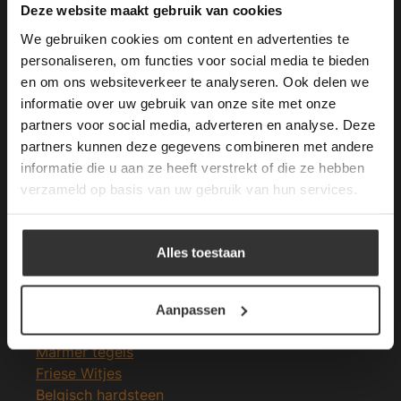
This Cookie Banner was deleted and is no
Deze website maakt gebruik van cookies
longer working. Please contact the website
We gebruiken cookies om content en advertenties te
administrator.
Deze website gebruikt cookies om de
personaliseren, om functies voor social media te bieden
gebruikerservaring te verbeteren. Door
en om ons websiteverkeer te analyseren. Ook delen we
Merken Glasmozaïek
gebruik te maken van onze website geeft u
informatie over uw gebruik van onze site met onze
toestemming voor alle cookies in
partners voor social media, adverteren en analyse. Deze
overeenstemming met ons cookiebeleid.
Lees
verder
partners kunnen deze gegevens combineren met andere
informatie die u aan ze heeft verstrekt of die ze hebben
ALLES ACCEPTEREN
verzameld op basis van uw gebruik van hun services.
Meeste Gezochte Natuursteen
ALLES AFWIJZEN
Natuursteen vloeren
Alles toestaan
Leisteen vloer
DETAILS WEERGEVEN
Terrastegels
Leisteen terrastegels
Aanpassen
Marmer vloer
Marmer tegels
Friese Witjes
Belgisch hardsteen