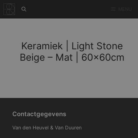
Ga
MENU
naar
de
inhoud
Keramiek | Light Stone
Beige – Mat | 60x60cm
Contactgegevens
Van den Heuvel & Van Duuren