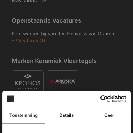
KVK: 59667419
Openstaande Vacatures
Kom werken bij van den Heuvel & van Duuren.
–
Vacatures (1)
Merken Keramiek Vloertegels
×
Toestemming
Details
Over
Deze website maakt
Merken Keramiek Terrastegels
gebruik van cookies.