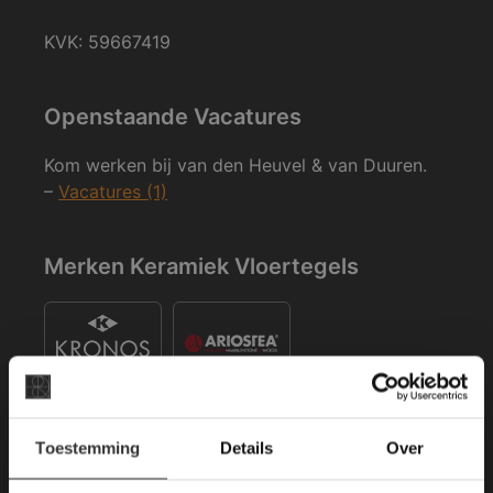
KVK: 59667419
Openstaande Vacatures
Kom werken bij van den Heuvel & van Duuren.
–
Vacatures (1)
Merken Keramiek Vloertegels
×
Toestemming
Details
Over
Deze website maakt
gebruik van cookies.