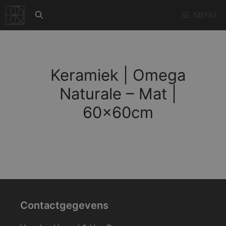
Ga
MENU
naar
de
inhoud
Keramiek | Omega
Naturale – Mat |
60x60cm
Contactgegevens