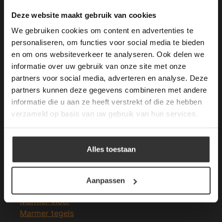
Merken Keramiek Terrastegels
This Cookie Banner was deleted and is no
Deze website maakt gebruik van cookies
longer working. Please contact the website
We gebruiken cookies om content en advertenties te
administrator.
Deze website gebruikt cookies om de
personaliseren, om functies voor social media te bieden
gebruikerservaring te verbeteren. Door
en om ons websiteverkeer te analyseren. Ook delen we
gebruik te maken van onze website geeft u
informatie over uw gebruik van onze site met onze
Merken Glasmozaïek
toestemming voor alle cookies in
partners voor social media, adverteren en analyse. Deze
overeenstemming met ons cookiebeleid.
Lees
verder
partners kunnen deze gegevens combineren met andere
informatie die u aan ze heeft verstrekt of die ze hebben
ALLES ACCEPTEREN
verzameld op basis van uw gebruik van hun services.
Meeste Gezochte Natuursteen
ALLES AFWIJZEN
Alles toestaan
Natuursteen vloeren
DETAILS WEERGEVEN
Leisteen vloer
Terrastegels
Aanpassen
Leisteen terrastegels
Marmer vloer
Marmer tegels