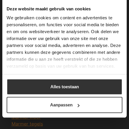
Merken Keramiek Terrastegels
This Cookie Banner was deleted and is no
Deze website maakt gebruik van cookies
longer working. Please contact the website
We gebruiken cookies om content en advertenties te
administrator.
Deze website gebruikt cookies om de
personaliseren, om functies voor social media te bieden
gebruikerservaring te verbeteren. Door
en om ons websiteverkeer te analyseren. Ook delen we
gebruik te maken van onze website geeft u
informatie over uw gebruik van onze site met onze
Merken Glasmozaïek
toestemming voor alle cookies in
partners voor social media, adverteren en analyse. Deze
overeenstemming met ons cookiebeleid.
Lees
verder
partners kunnen deze gegevens combineren met andere
informatie die u aan ze heeft verstrekt of die ze hebben
ALLES ACCEPTEREN
verzameld op basis van uw gebruik van hun services.
Meeste Gezochte Natuursteen
ALLES AFWIJZEN
Alles toestaan
Natuursteen vloeren
DETAILS WEERGEVEN
Leisteen vloer
Terrastegels
Aanpassen
Leisteen terrastegels
Marmer vloer
Marmer tegels