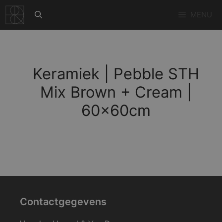
Ga
MENU
naar
de
inhoud
Keramiek | Pebble STH
Mix Brown + Cream |
60x60cm
Contactgegevens