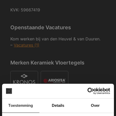
KVK: 59667419
Openstaande Vacatures
Kom werken bij van den Heuvel & van Duuren.
–
Vacatures (1)
Merken Keramiek Vloertegels
×
Toestemming
Details
Over
Deze website maakt
gebruik van cookies.