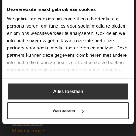
Merken Keramiek Terrastegels
This Cookie Banner was deleted and is no
Deze website maakt gebruik van cookies
longer working. Please contact the website
We gebruiken cookies om content en advertenties te
administrator.
Deze website gebruikt cookies om de
personaliseren, om functies voor social media te bieden
gebruikerservaring te verbeteren. Door
en om ons websiteverkeer te analyseren. Ook delen we
gebruik te maken van onze website geeft u
informatie over uw gebruik van onze site met onze
Merken Glasmozaïek
toestemming voor alle cookies in
partners voor social media, adverteren en analyse. Deze
overeenstemming met ons cookiebeleid.
Lees
verder
partners kunnen deze gegevens combineren met andere
informatie die u aan ze heeft verstrekt of die ze hebben
ALLES ACCEPTEREN
verzameld op basis van uw gebruik van hun services.
Meeste Gezochte Natuursteen
ALLES AFWIJZEN
Alles toestaan
Natuursteen vloeren
DETAILS WEERGEVEN
Leisteen vloer
Terrastegels
Aanpassen
Leisteen terrastegels
Marmer vloer
Marmer tegels