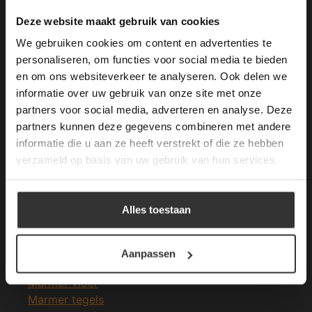
Merken Keramiek Terrastegels
This Cookie Banner was deleted and is no
Deze website maakt gebruik van cookies
longer working. Please contact the website
We gebruiken cookies om content en advertenties te
administrator.
Deze website gebruikt cookies om de
personaliseren, om functies voor social media te bieden
gebruikerservaring te verbeteren. Door
en om ons websiteverkeer te analyseren. Ook delen we
gebruik te maken van onze website geeft u
informatie over uw gebruik van onze site met onze
Merken Glasmozaïek
toestemming voor alle cookies in
partners voor social media, adverteren en analyse. Deze
overeenstemming met ons cookiebeleid.
Lees
verder
partners kunnen deze gegevens combineren met andere
informatie die u aan ze heeft verstrekt of die ze hebben
ALLES ACCEPTEREN
verzameld op basis van uw gebruik van hun services.
Meeste Gezochte Natuursteen
ALLES AFWIJZEN
Alles toestaan
Natuursteen vloeren
DETAILS WEERGEVEN
Leisteen vloer
Terrastegels
Aanpassen
Leisteen terrastegels
Marmer vloer
Marmer tegels