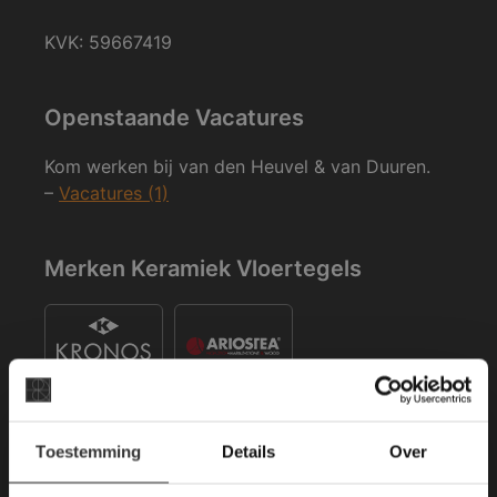
KVK: 59667419
Openstaande Vacatures
Kom werken bij van den Heuvel & van Duuren.
–
Vacatures (1)
Merken Keramiek Vloertegels
×
Toestemming
Details
Over
Deze website maakt
gebruik van cookies.