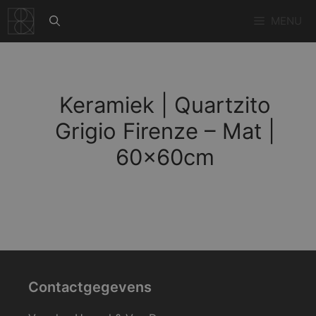
Ga
MENU
naar
de
inhoud
Keramiek | Quartzito
Grigio Firenze – Mat |
60x60cm
Contactgegevens