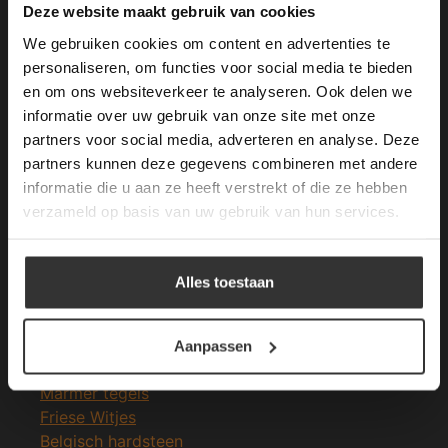
This Cookie Banner was deleted and is no
Deze website maakt gebruik van cookies
longer working. Please contact the website
We gebruiken cookies om content en advertenties te
administrator.
Deze website gebruikt cookies om de
personaliseren, om functies voor social media te bieden
gebruikerservaring te verbeteren. Door
en om ons websiteverkeer te analyseren. Ook delen we
Merken Glasmozaïek
gebruik te maken van onze website geeft u
informatie over uw gebruik van onze site met onze
toestemming voor alle cookies in
partners voor social media, adverteren en analyse. Deze
overeenstemming met ons cookiebeleid.
Lees
verder
partners kunnen deze gegevens combineren met andere
informatie die u aan ze heeft verstrekt of die ze hebben
ALLES ACCEPTEREN
verzameld op basis van uw gebruik van hun services.
Meeste Gezochte Natuursteen
ALLES AFWIJZEN
Natuursteen vloeren
Alles toestaan
Leisteen vloer
DETAILS WEERGEVEN
Terrastegels
Leisteen terrastegels
Aanpassen
Marmer vloer
Marmer tegels
Friese Witjes
Belgisch hardsteen