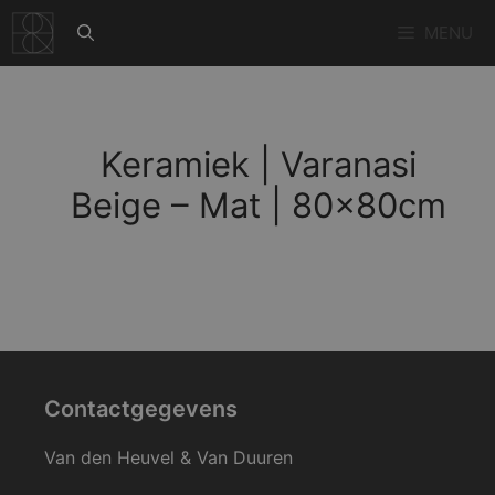
Ga
MENU
naar
de
inhoud
Keramiek | Varanasi
Beige – Mat | 80x80cm
Contactgegevens
Van den Heuvel & Van Duuren