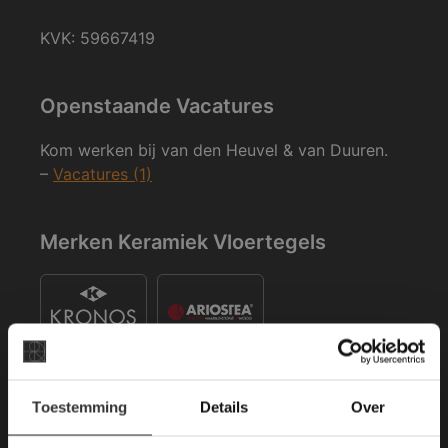
KVK: 59667419
Openstaande Vacatures
Kom werken bij van den Heuvel & van Duuren.
–
Vacatures (1)
Merken Keramiek Vloertegels
×
Toestemming
Details
Over
Deze website maakt
gebruik van cookies.