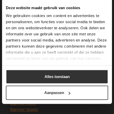
Merken Keramiek Terrastegels
This Cookie Banner was deleted and is no
Deze website maakt gebruik van cookies
longer working. Please contact the website
We gebruiken cookies om content en advertenties te
administrator.
Deze website gebruikt cookies om de
personaliseren, om functies voor social media te bieden
gebruikerservaring te verbeteren. Door
en om ons websiteverkeer te analyseren. Ook delen we
gebruik te maken van onze website geeft u
informatie over uw gebruik van onze site met onze
Merken Glasmozaïek
toestemming voor alle cookies in
partners voor social media, adverteren en analyse. Deze
overeenstemming met ons cookiebeleid.
Lees
verder
partners kunnen deze gegevens combineren met andere
informatie die u aan ze heeft verstrekt of die ze hebben
ALLES ACCEPTEREN
verzameld op basis van uw gebruik van hun services.
Meeste Gezochte Natuursteen
ALLES AFWIJZEN
Alles toestaan
Natuursteen vloeren
DETAILS WEERGEVEN
Leisteen vloer
Terrastegels
Aanpassen
Leisteen terrastegels
Marmer vloer
Marmer tegels