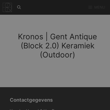
Ga
MENU
naar
de
inhoud
Kronos | Gent Antique
(Block 2.0) Keramiek
(Outdoor)
Contactgegevens